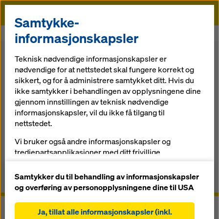
Doka
Samtykke-
Doka
Forskaling
Forbruksartikler forskaling
Formoljer
informasjonskapsler
Teknisk nødvendige informasjonskapsler er
Tilbake til oversikten
Nettbutikk
nødvendige for at nettstedet skal fungere korrekt og
sikkert, og for å administrere samtykket ditt. Hvis du
Formoljer
ikke samtykker i behandlingen av opplysningene dine
gjennom innstillingen av teknisk nødvendige
informasjonskapsler, vil du ikke få tilgang til
Riktig formolje for alle bruksområder
nettstedet.
Vi bruker også andre informasjonskapsler og
tredjepartsapplikasjoner med ditt frivillige
Oversikt
forhåndssamtykke. Dette hjelper oss med å sikre at
nettstedet vårt fungerer optimalt, spesielt
Samtykker du til behandling av informasjonskapsler
Manualer, dokumenter og videoer
og overføring av personopplysningene dine til USA
løpende forbedring av funksjonaliteten på
nettstedet vårt (funksjonelle og statistiske
Ja, tillat alle informasjonskapsler (inkl.
informasjonskapsler),