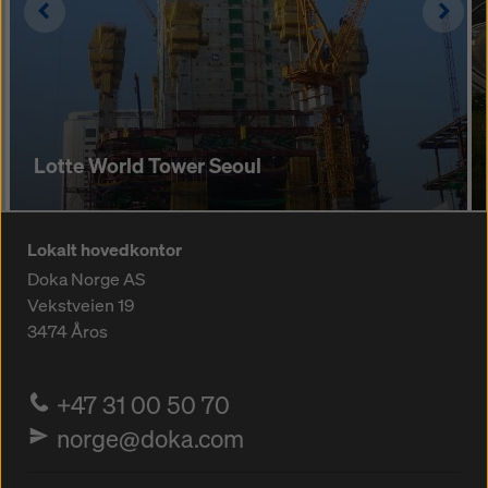
Left
Righ
Lotte World Tower Seoul
Lokalt hovedkontor
Doka Norge AS
Vekstveien 19
3474
Åros
+47 31 00 50 70
norge@doka.com