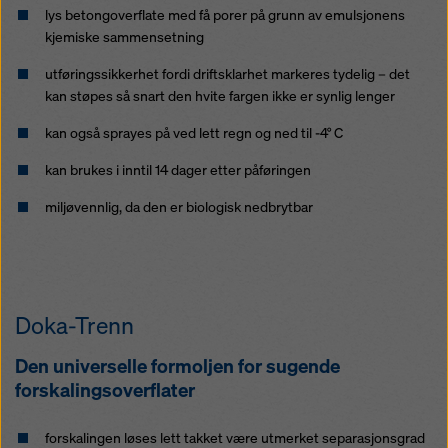
lys betongoverflate med få porer på grunn av emulsjonens
risiko for at myndighetene i disse tredjelandene kan få
kjemiske sammensetning
tilgang til opplysningene dine for kontroll- og
overvåkingsformål, og at det ikke finnes noen
utføringssikkerhet fordi driftsklarhet markeres tydelig – det
effektive rettsmidler mot dette. Du kan avvise alle
kan støpes så snart den hvite fargen ikke er synlig lenger
informasjonskapsler som krever samtykke ved å
klikke på «Avvis» eller ved å justere dine
innstillinger
kan også sprayes på ved lett regn og ned til -4° C
for informasjonskapsler
ved å klikke på innstillinger
for informasjonskapsler nederst på dette nettstedet
kan brukes i inntil 14 dager etter påføringen
og bruke de tilsvarende avmerkingsboksene. Du kan
miljøvennlig, da den er biologisk nedbrytbar
når som helst trekke tilbake samtykket ditt med
fremtidig virkning og uten å oppgi noen grunn ved å
klikke på
innstillinger for informasjonskapsler
nederst
på dette nettstedet.
Du finner mer informasjon om våre
Doka-Trenn
informasjonskapsler
i vår personvernerklæring
. Vi
tilbyr deg også muligheten til å velge
Den universelle formoljen for sugende
informasjonskapsler (avanserte innstillinger for
forskalingsoverflater
informasjonskapsler).
forskalingen løses lett takket være utmerket separasjonsgrad