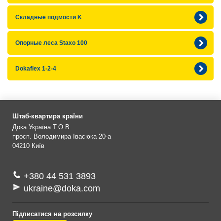
Складные подмости K
Опорные леса Staxo 100
Dokaflex 1-2-4
Штаб-квартира країни
Дока Україна Т.О.В.
просп. Володимира Івасюка 20-а
04210
Київ
+380 44 531 3893
ukraine@doka.com
Підписатися на розсилку