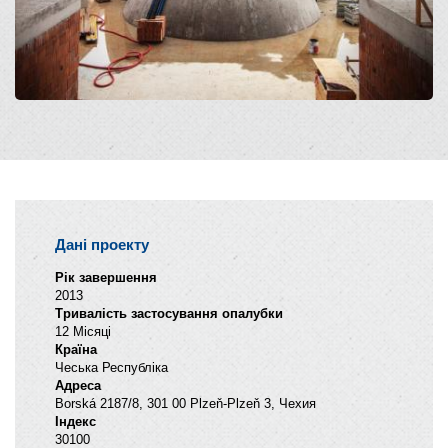
Дані проекту
Рік завершення
2013
Тривалість застосування опалубки
12 Місяці
Країна
Чеська Республіка
Адреса
Borská 2187/8, 301 00 Plzeň-Plzeň 3, Чехия
Індекс
30100