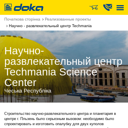
Doka
Початкова сторінка
Реализованные проекты
Научно - развлекательный центр Techmania
Научно-
развлекательный центр
Techmania Science
Center
Чеська Республіка
Строительство научно-развлекательного центра и планетария в
центре г. Пльзень было серьезным вызовом: необходимо было
спроектировать и изготовить опалубку для двух куполов