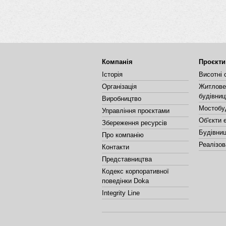
Компанія
Проєкти
Історія
Висотні 
Організація
Житлове 
будівниц
Виробництво
Мостобу
Управління проєктами
Об'єкти 
Збереження ресурсів
Будівниц
Про компанію
Реалізов
Контакти
Представництва
Кодекс корпоративної
поведінки Doka
Integrity Line