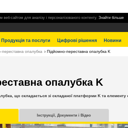
м веб-сайтом для аналізу і персоналізованого контенту.
Знайти більше
Продукція та послуги
Цифрові рішення
Новини
-переставна опалубка
Підйомно-переставна опалубка K
еставна опалубка K
лубка, що складається зі складаної платформи K та елементу
Інструкції, Документи і Відео