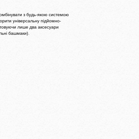
омбінувати з будь-якою системою
ворити універсальну підйомно-
стовуючи лише два аксесуари
льні башмаки).