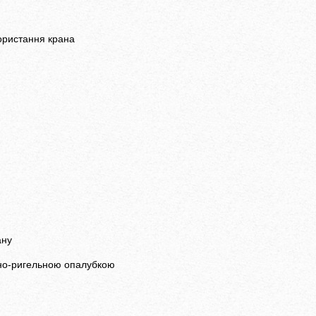
ористання крана
ану
очно-ригельною опалубкою