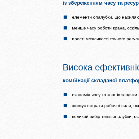
із збереженням часу та ресур
елементи опалубки, що нахиляют
менше часу роботи крана, оскіл
прості можливості точного регу
Висока ефективні
комбінації складаної платфо
економія часу та коштів завдяк
знижує витрати робочої сили, ос
великий вибір типів опалубки, 