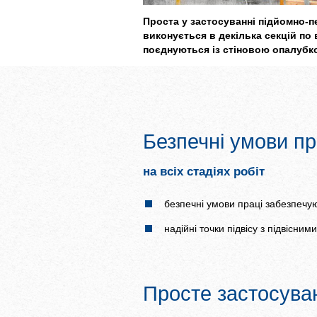
Проста у застосуванні підйомно-п
виконується в декілька секцій по
поєднуються із стіновою опалубк
Безпечні умови пр
на всіх стадіях робіт
безпечні умови праці забезпеч
надійні точки підвісу з підвісни
Просте застосува