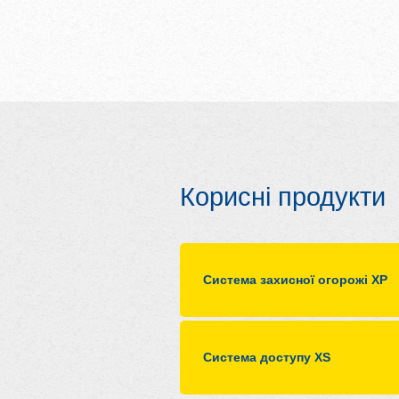
Корисні продукти
Система захисної огорожі XP
Система доступу XS