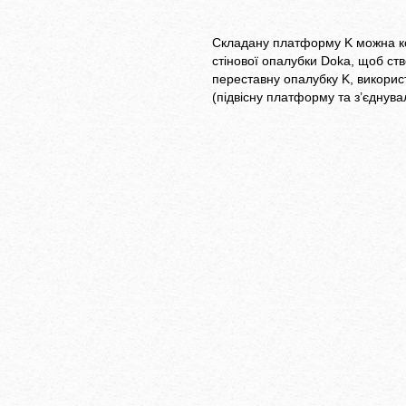
Складану платформу K можна к
стінової опалубки Doka, щоб ст
переставну опалубку K, викори
(підвісну платформу та з’єднува