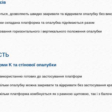
сів
ься, дозволяють швидко закривати та відкривати опалубку без вик
ьки складана платформа та опалубка піднімаються разом
лювання горизонтального і вертикального положення опалубки
сть
рми K та стінової опалубки
и використанню готових до застосування платформ
кільки опалубку можна закривати та відкривати без застосування кр
оскільки платформа комбінується як з рамною щитовою, так і з бал