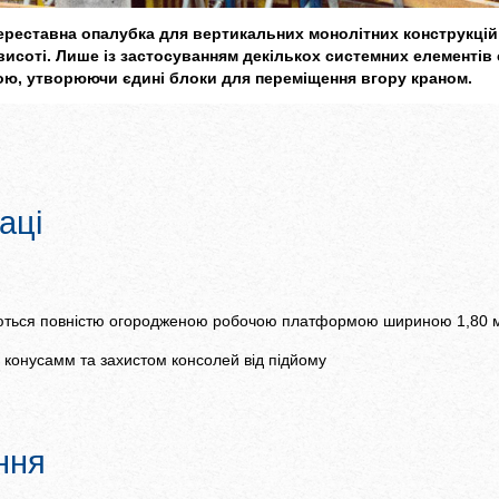
ереставна опалубка для вертикальних монолітних конструкцій 
 висоті. Лише із застосуванням декількох системних елементів
ою, утворюючи єдині блоки для переміщення вгору краном.
аці
уються повністю огородженою робочою платформою шириною 1,80 
ми конусамм та захистом консолей від підйому
ння