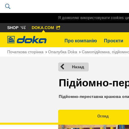
Я дозволяю використовувати cookies ци
SHOP
DOKA.COM
Doka
Про компанію
Проєкти
Початкова сторінка
Опалубка Doka
Самопідйомна, підйомно
Назад
Підйомно-пер
Підйомно-переставна кранова опа
Огляд