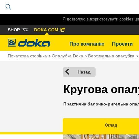
Я дозволяю використовувати cookies ци
SHOP
DOKA.COM
Doka
Про компанію
Проєкти
Початкова сторінка
Опалубка Doka
Вертикальна опалубка
Назад
Кругова опал
Практична балочно-ригельна опал
Огляд