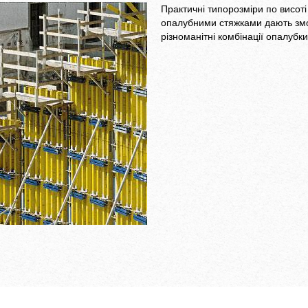
опалубна плита
Практичні типорозміри по висоті
опалубними стяжками дають змо
радус просто ко
різноманітні комбінації опалубки
використовуючи