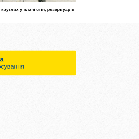
круглих у плані стін, резервуарів
а
осування
й процес:
юча деталь -
искач 10 см
я із системами Framax
 Xlife та опалубкою колон
ення радіусу – лише
делі