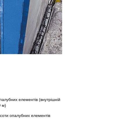
алубних елементів (внутрішній
0 м)
исоти опалубних елементів