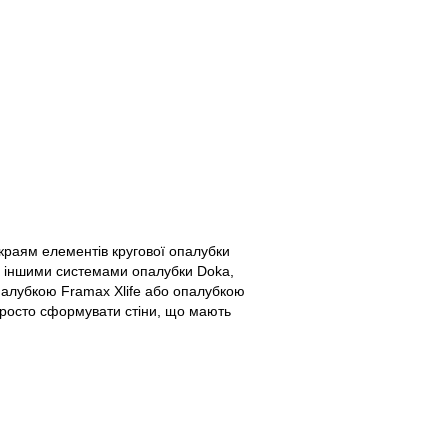
раям елементів кругової опалубки
 з іншими системами опалубки Doka,
алубкою Framax Xlife або опалубкою
росто сформувати стіни, що мають