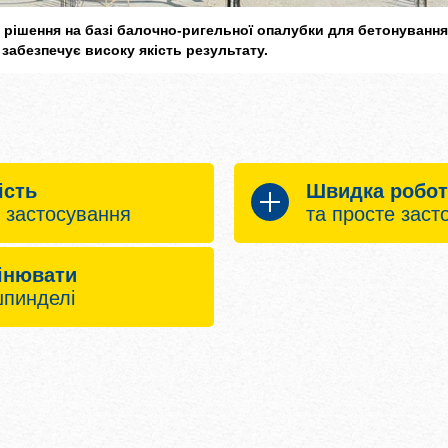
 рішення на базі балочно-ригельної опалубки для бетонування 
забезпечує високу якість результату.
ість
Швидка робот
у застосування
та просте заст
 витрати:
Налагоджений робочи
мінювати
пинделі
алубних стяжок – одна
лише одна з'єдну
лубки
регульований зат
цює на результат:
кість матеріалу,
проста комбінаці
ко адаптується до
Xlife, Alu-Framax
алубних елементів
RS
діуса
ові до застосування,
просте встановл
вити потрібний радіус
обертаючи шпин