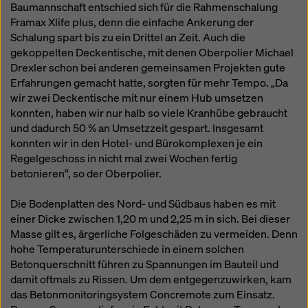
Baumannschaft entschied sich für die Rahmenschalung
Framax Xlife plus, denn die einfache Ankerung der
Schalung spart bis zu ein Drittel an Zeit. Auch die
gekoppelten Deckentische, mit denen Oberpolier Michael
Drexler schon bei anderen gemeinsamen Projekten gute
Erfahrungen gemacht hatte, sorgten für mehr Tempo. „Da
wir zwei Deckentische mit nur einem Hub umsetzen
konnten, haben wir nur halb so viele Kranhübe gebraucht
und dadurch 50 % an Umsetzzeit gespart. Insgesamt
konnten wir in den Hotel- und Bürokomplexen je ein
Regelgeschoss in nicht mal zwei Wochen fertig
betonieren“, so der Oberpolier.
Die Bodenplatten des Nord- und Südbaus haben es mit
einer Dicke zwischen 1,20 m und 2,25 m in sich. Bei dieser
Masse gilt es, ärgerliche Folgeschäden zu vermeiden. Denn
hohe Temperaturunterschiede in einem solchen
Betonquerschnitt führen zu Spannungen im Bauteil und
damit oftmals zu Rissen. Um dem entgegenzuwirken, kam
das Betonmonitoringsystem Concremote zum Einsatz.