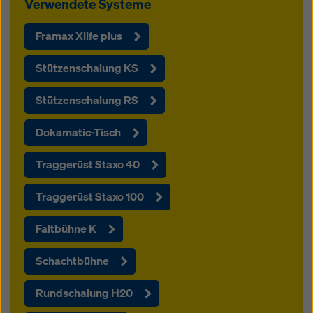
Verwendete Systeme
Framax Xlife plus
Stützenschalung KS
Stützenschalung RS
Dokamatic-Tisch
Traggerüst Staxo 40
Traggerüst Staxo 100
Faltbühne K
Schachtbühne
Rundschalung H20