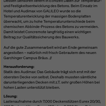
Dessen Sensoren liefern in Echtzeit Daten zur Temperatur-
und Festigkeitsentwicklung des Betons. Beim Einsatz im
Hotel und Audimax von GALILEO wurde so die
Temperaturentwicklung der massigen Bodenplatten
überwacht, um zu hohe Temperaturunterschiede beim
chemischen Abbinde-Prozess des Betons zu vermeiden.
Damit leistet Concremote langfristig einen wichtigen
Beitrag zur Qualitätssicherung des Bauwerks.
Auf die gute Zusammenarbeit wird am Ende gemeinsam
angestoßen – natürlich mit frisch Gebrautem des neuen
Garchinger Campus Bräus. //
Herausforderung:
Statik des Audimax: Das Gebäude trägt sich erst mit der
obersten Decke von selbst. Deshalb mussten sämtliche
darunterliegenden Decken mit z.T. sehr großen Höhen bei
hohen Lasten unterstützt bleiben.
Lösung:
Lastenaufnahme durch 7.000 Deckenstützen Eurex 20/30,