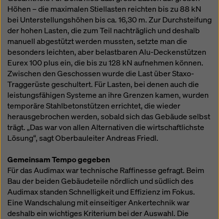
Höhen – die maximalen Stiellasten reichten bis zu 88 kN
bei Unterstellungshöhen bis ca. 16,30 m. Zur Durchsteifung
der hohen Lasten, die zum Teil nachträglich und deshalb
manuell abgestützt werden mussten, setzte man die
besonders leichten, aber belastbaren Alu‑Deckenstützen
Eurex 100 plus ein, die bis zu 128 kN aufnehmen können.
Zwischen den Geschossen wurde die Last über Staxo-
Traggerüste geschultert. Für Lasten, bei denen auch die
leistungsfähigen Systeme an ihre Grenzen kamen, wurden
temporäre Stahlbetonstützen errichtet, die wieder
herausgebrochen werden, sobald sich das Gebäude selbst
trägt. „Das war von allen Alternativen die wirtschaftlichste
Lösung“, sagt Oberbauleiter Andreas Friedl.
Gemeinsam Tempo gegeben
Für das Audimax war technische Raffinesse gefragt. Beim
Bau der beiden Gebäudeteile nördlich und südlich des
Audimax standen Schnelligkeit und Effizienz im Fokus.
Eine Wandschalung mit einseitiger Ankertechnik war
deshalb ein wichtiges Kriterium bei der Auswahl. Die