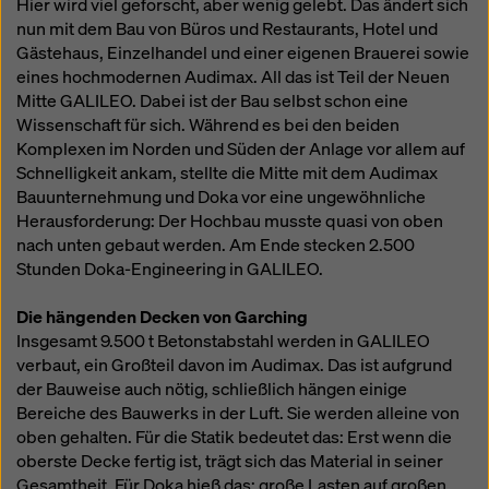
Hier wird viel geforscht, aber wenig gelebt. Das ändert sich
Überwachungszwecken unterliegen und dagegen
nun mit dem Bau von Büros und Restaurants, Hotel und
keine wirksamen Rechtsbehelfe zur Verfügung
Gästehaus, Einzelhandel und einer eigenen Brauerei sowie
stehen. Sie können alle einwilligungspflichtigen
eines hochmodernen Audimax. All das ist Teil der Neuen
Cookies ablehnen, indem Sie auf "Ablehnen" klicken
Mitte GALILEO. Dabei ist der Bau selbst schon eine
oder Ihre
Cookie Einstellungen
anpassen, indem Sie
Wissenschaft für sich. Während es bei den beiden
auf Cookie Einstellungen am Ende dieser Website
Komplexen im Norden und Süden der Anlage vor allem auf
klicken und die entsprechenden Checkboxen
Schnelligkeit ankam, stellte die Mitte mit dem Audimax
verwenden. Sie können Ihre Einwilligung jederzeit
Bauunternehmung und Doka vor eine ungewöhnliche
grundlos mit Wirkung für die Zukunft widerrufen,
Herausforderung: Der Hochbau musste quasi von oben
indem Sie zB auf
Cookie Einstellungen
am Ende
nach unten gebaut werden. Am Ende stecken 2.500
dieser Website klicken.
Stunden Doka-Engineering in GALILEO.
Weitere Informationen zu unseren Cookies finden Sie
in unserer Datenschutzerklärung
. Wir bieten Ihnen
Die hängenden Decken von Garching
auch die Möglichkeit, Ihre Cookies auszuwählen
Insgesamt 9.500 t Betonstabstahl werden in GALILEO
(Erweiterte Cookie-Einstellungen).
verbaut, ein Großteil davon im Audimax. Das ist aufgrund
der Bauweise auch nötig, schließlich hängen einige
Bereiche des Bauwerks in der Luft. Sie werden alleine von
oben gehalten. Für die Statik bedeutet das: Erst wenn die
oberste Decke fertig ist, trägt sich das Material in seiner
Gesamtheit. Für Doka hieß das: große Lasten auf großen