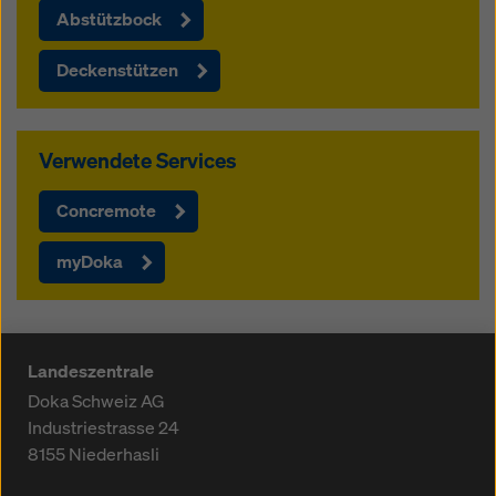
Abstützbock
Deckenstützen
Verwendete Services
Concremote
myDoka
Landeszentrale
Doka Schweiz AG
Industriestrasse 24
8155
Niederhasli