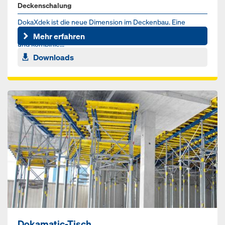
Deckenschalung
DokaXdek ist die neue Dimension im Deckenbau. Eine
Deckenschalungs-Systemfamilie, die vielseitig einsetzbar
Mehr erfahren
und kombinie...
Downloads
Dokamatic-Tisch