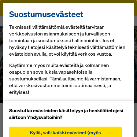
Doka
Suostumusevästeet
Doka
Esimerkkikohteita
Gotthardin pohjatunneli
Teknisesti välttämättömiä evästeitä tarvitaan
verkkosivuston asianmukaiseen ja turvalliseen
toimintaan ja suostumuksesi hallinnointiin. Jos et
hyväksy tietojesi käsittelyä teknisesti välttämättömien
evästeiden avulla, et voi käyttää verkkosivustoa.
Gotthardin
Käytämme myös muita evästeitä ja kolmannen
osapuolen sovelluksia vapaaehtoisella
pohjatunneli
suostumuksellasi. Tämä auttaa meitä varmistamaan,
että verkkosivustomme toimii optimaalisesti, ja
Sveitsi
erityisesti
parannamme jatkuvasti verkkosivustomme
toiminnallisuutta (toiminnalliset ja tilastolliset
Suostutko evästeiden käsittelyyn ja henkilötietojesi
Monimutkainen poikkileikkaus muotitettu
evästeet),
siirtoon Yhdysvaltoihin?
täyshydraulisesti! 7.400 metrin pituinen rakennusjakso
sujuvan ostoprosessin helpottamiseksi Doka-
Erstfeld on Gotthardin pohjatunnelin pohjoisin osa ja siihen
verkkokauppaa käytettäessä (toiminnalliset ja
Kyllä, salli kaikki evästeet (myös
sisältyy myös kahden 400 m pituisen