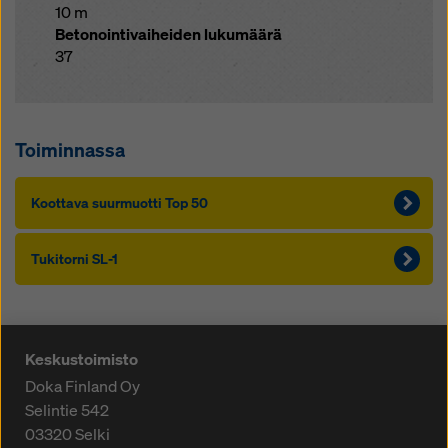
10 m
Betonointivaiheiden lukumäärä
37
Toiminnassa
Koot­ta­va suur­muot­ti Top 50
Tu­ki­tor­ni SL-1
Keskustoimisto
Doka Finland Oy
Selintie 542
03320
Selki