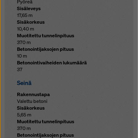
Pyöreä
Sisäleveys
17,65 m
Sisäkorkeus
10,40 m
Muotitettu tunnelinpituus
370 m
Betonointijaksojen pituus
10 m
Betonointivaiheiden lukumäärä
37
Seinä
Rakennustapa
Valettu betoni
Sisäkorkeus
5,65 m
Muotitettu tunnelinpituus
370 m
Betonointijaksojen pituus