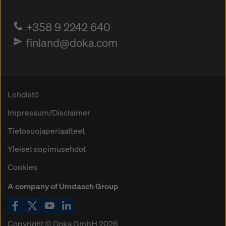
+358 9 2242 640
finland@doka.com
Lehdistö
Impressum/Disclaimer
Tietosuojaperiaatteet
Yleiset sopimusehdot
Cookies
A company of Umdasch Group
Kuvake Facebook
Kuvake Twitter
Kuvake YouTube
Kuvake LinkedIn
Copyright © Doka GmbH 2026