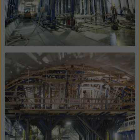
tehokkaita oikeussuojakeinoja. Voit hylätä kaikki
suostumusta edellyttävät evästeet napsauttamalla
”Hylkää” tai säätämällä
evästeasetuksia
napsauttamalla evästeasetuksia tämän
verkkosivuston alareunassa ja käyttämällä vastaavia
valintaruutuja. Voit peruuttaa suostumuksesi milloin
tahansa tulevin vaikutuksin ja ilmoittamatta syytä
klikkaamalla tämän verkkosivuston alaosassa olevaa
Open
evästeasetuksia
.
Löydät lisätietoja evästeistämme
tietosuojakäytännöstämme
. Tarjoamme sinulle myös
mahdollisuuden valita evästeet (evästeiden
lisäasetukset).