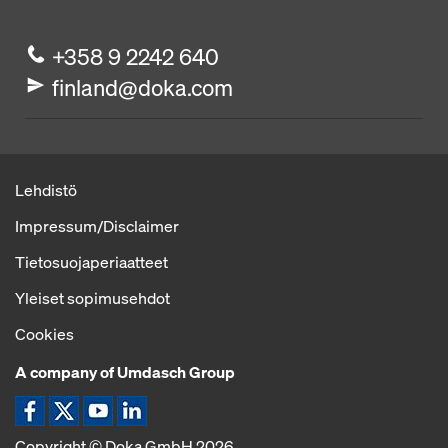
+358 9 2242 640
finland@doka.com
Lehdistö
Impressum/Disclaimer
Tietosuojaperiaatteet
Yleiset sopimusehdot
Cookies
A company of Umdasch Group
Kuvake Facebook
Kuvake Twitter
Kuvake YouTube
Kuvake LinkedIn
Copyright © Doka GmbH 2026