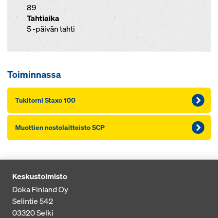
89
Tahtiaika
5 -päivän tahti
Toiminnassa
Tu­ki­tor­ni Staxo 100
Muot­tien nos­to­lait­teis­to SCP
Keskustoimisto
Doka Finland Oy
Selintie 542
03320
Selki