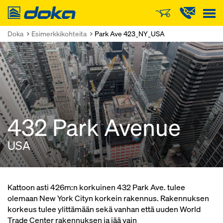
Doka
Doka
Esimerkkikohteita
Park Ave 423_NY_USA
432 Park Avenue
USA
Kattoon asti 426m:n korkuinen 432 Park Ave. tulee
olemaan New York Cityn korkein rakennus. Rakennuksen
korkeus tulee ylittämään sekä vanhan että uuden World
Trade Center rakennuksen ja jää vain