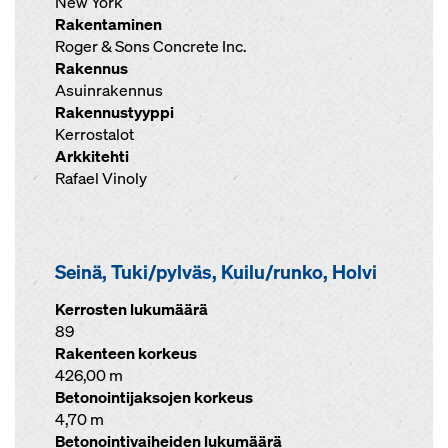
New York
Rakentaminen
Roger & Sons Concrete Inc.
Rakennus
Asuinrakennus
Rakennustyyppi
Kerrostalot
Arkkitehti
Rafael Vinoly
Seinä, Tuki/pylväs, Kuilu/runko, Holvi
Kerrosten lukumäärä
89
Rakenteen korkeus
426,00 m
Betonointijaksojen korkeus
4,70 m
Betonointivaiheiden lukumäärä