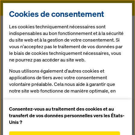
Doka
Cookies de consentement
Doka
Références
Pont des Nibelungen à Ratisbonne
Les cookies techniquement nécessaires sont
indispensables au bon fonctionnement et à la sécurité
du site web et à la gestion de votre consentement. Si
Pont des
vous n'acceptez pas le traitement de vos données par
le biais de cookies techniquement nécessaires, vous
Nibelungen à
ne pourrez pas accéder au site web.
Nous utilisons également d'autres cookies et
Ratisbonne
applications de tiers avec votre consentement
volontaire préalable. Cela nous aide à garantir que
Allemagne
notre site web fonctionne de manière optimale, en
particulier
améliorer en permanence la fonctionnalité de
Consentez-vous au traitement des cookies et au
notre site web (cookies fonctionnels et
transfert de vos données personnelles vers les États-
statistiques),
Unis ?
faciliter le processus d'achat lors de l'utilisation de
Deux chariots pour pont mixte furent mis en oeuvre pour la