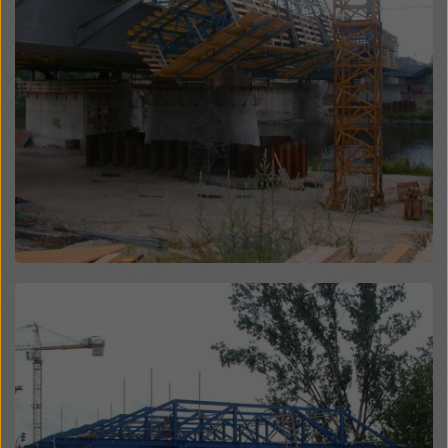
manière soient soumises à l'accès des autorités de
ces pays tiers à des fins de contrôle et de surveillance
et qu'il n'y ait pas de recours juridique efficace contre
cela. Vous pouvez rejeter tous les cookies nécessitant
un consentement en cliquant sur « Rejeter » ou en
ajustant vos
paramètres de cookies
en cliquant sur les
paramètres de cookies au bas de ce site web et en
utilisant les cases à cocher correspondantes. Vous
pouvez révoquer votre consentement à tout moment,
avec effet futur et sans indication de motif, en cliquant
sur
paramètres de cookies
au bas de ce site web.
Vous trouverez de plus amples informations sur nos
cookies
dans notre politique de confidentialité
. Nous
Open
vous offrons également la possibilité de sélectionner
vos cookies (paramètres avancés des cookies).