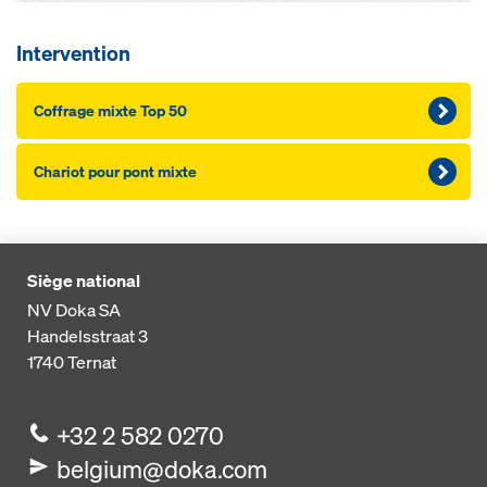
Intervention
Coffrage mixte Top 50
Chariot pour pont mixte
Siège national
NV Doka SA
Handelsstraat 3
1740
Ternat
+32 2 582 0270
belgium@doka.com