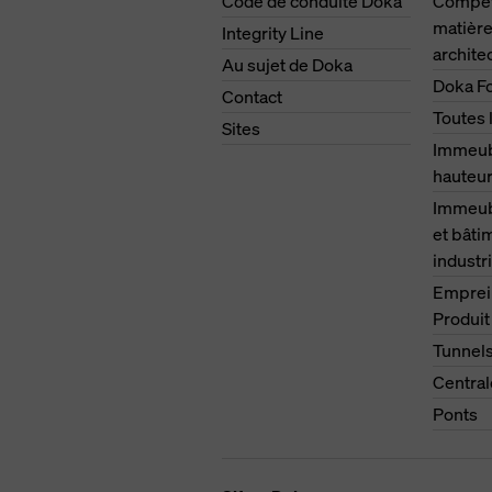
Code de conduite Doka
Compét
matière
Integrity Line
archite
Au sujet de Doka
Doka F
Contact
Toutes 
Sites
Immeub
hauteu
Immeubl
et bâti
industri
Emprei
Produit
Tunnel
Central
Ponts