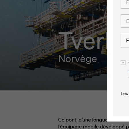
Tverla
F
Norvège
Les
Ce pont, d’une longueur de 670 
l’équipage mobile développé pa