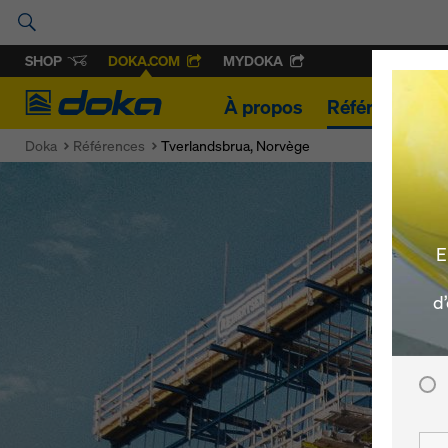
SHOP
DOKA.COM
MYDOKA
Doka
À propos
Références
Doka
Références
Tverlandsbrua, Norvège
E
d