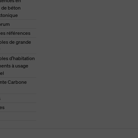
ences en
 de béton
ctonique
orum
les références
les de grande
r
es d’habitation
ments à usage
el
nte Carbone
s
es