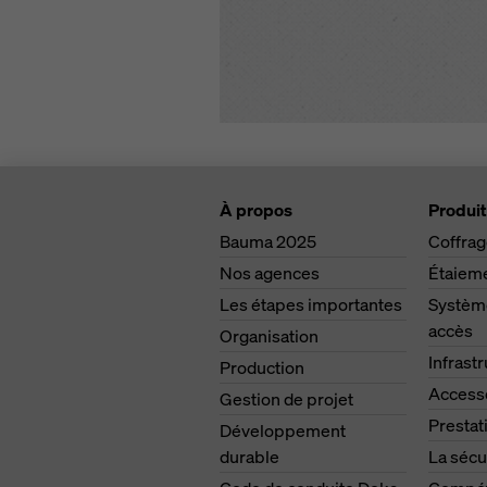
À propos
Produit
Bauma 2025
Coffra
Nos agences
Étaiem
Les étapes importantes
Système
accès
Organisation
Infrast
Production
Access
Gestion de projet
Prestat
Développement
durable
La sécu