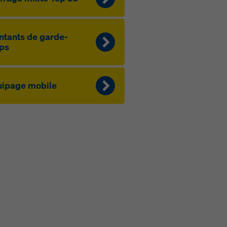
­tants de garde-
ps
i­page mo­bile