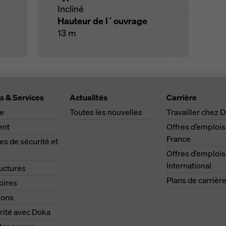
Incliné
Hauteur de l´ouvrage
13 m
s & Services
Actualités
Carrière
ge
Toutes les nouvelles
Travailler chez 
ent
Offres d’emplois
France
s de sécurité et
Offres d’emplois
International
ructures
Plans de carrièr
oires
ions
rité avec Doka