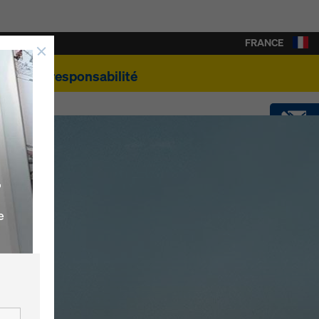
FRANCE
e
Éco-responsabilité
CONTACT
,
SOFTWARE
e
SHOP