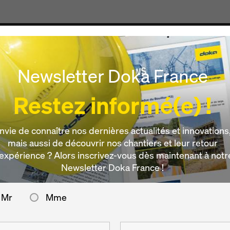
Produits & Services
Digital
Actualités
Carrièr
Newsletter Doka France
Restez informé(e) !
nvie de connaître nos dernières actualités et innovations
mais aussi de découvrir nos chantiers et leur retour
’expérience ? Alors inscrivez-vous dès maintenant à notr
Newsletter Doka France !
Mr
Mme