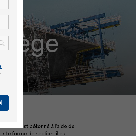
rvège
e
e
I
 Bødo et est bétonné à l’aide de
tte forme de section, il est