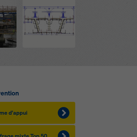
vention
me d'ap­pui
­f­rage mixte Top 50