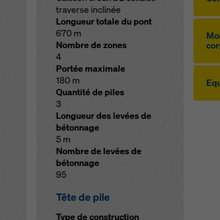
traverse inclinée
Longueur totale du pont
670 m
Mon
Nombre de zones
cor
4
Portée maximale
180 m
Equ
Quantité de piles
3
Longueur des levées de
bétonnage
5 m
Nombre de levées de
bétonnage
95
Tête de pile
Type de construction