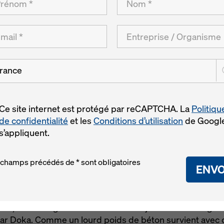
ndsbrua, No
rance
Ce site internet est protégé par reCAPTCHA. La
Politiqu
de confidentialité
et les
Conditions d’utilisation
de Googl
s’appliquent.
 champs précédés de * sont obligatoires
ENVO
m, en Norvège doit raccourcir le trajet reliant Løding et
r Doka. Comme un lourd poids de béton survient avec ce