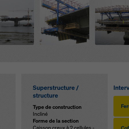
Superstructure /
Inter
structure
Fer
Type de construction
Incliné
Forme de la section
Caisson creux à 2 cellules -
Cof