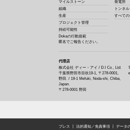
マイルストーン
発電所
組織
トンネル
生産
すべての
プロジェクト管理
持続可能性
Dokaの行動規範
匿名でご報告ください。
代理店
株式会社 ディー・アイ / D.I Co., Ltd.
千葉県野田市目吹19-1, 〒278-0001,
野田. / 19-1 Mefuki, Noda-shi, Chiba,
Japan.
〒278-0001
野田
プレス
法的通知／免責事項
データ