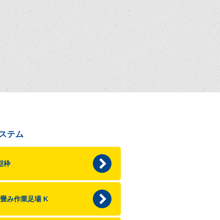
ステム
ﾑ型枠
畳み作業足場 K