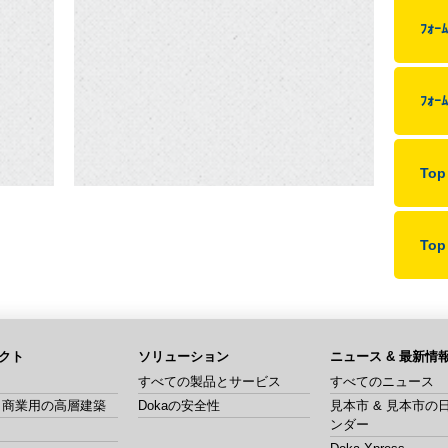
ﾌｫｰﾑ
、
ﾌｫｰﾑ
To
To
クト
ソリューション
ニュース & 最新情
すべての製品とサービス
すべてのニュース
& 商業用の高層建築
Dokaの安全性
見本市 & 見本市の
ンダー