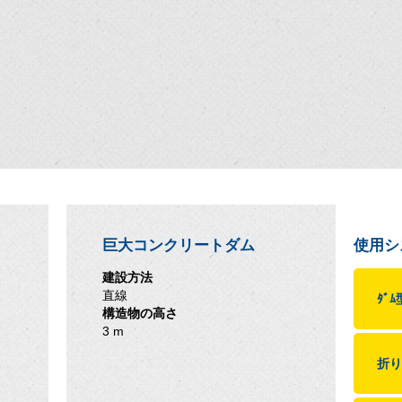
巨大コンクリートダム
使用シ
建設方法
直線
ﾀﾞ
構造物の高さ
3 m
折り