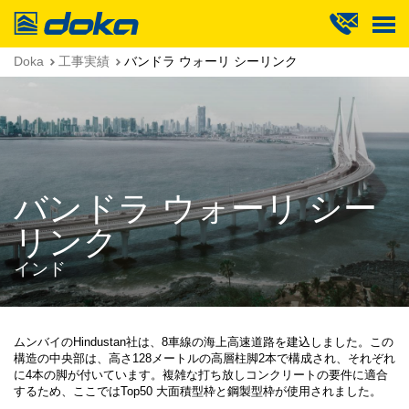
Doka
Doka
工事実績
バンドラ ウォーリ シーリンク
バンドラ ウォーリ シー
リンク
インド
ムンバイのHindustan社は、8車線の海上高速道路を建込しました。この
構造の中央部は、高さ128メートルの高層柱脚2本で構成され、それぞれ
に4本の脚が付いています。複雑な打ち放しコンクリートの要件に適合
するため、ここではTop50 大面積型枠と鋼製型枠が使用されました。