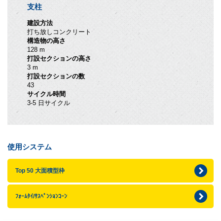
支柱
建設方法
打ち放しコンクリート
構造物の高さ
128 m
打設セクションの高さ
3 m
打設セクションの数
43
サイクル時間
3-5 日サイクル
使用システム
Top 50 大面積型枠
ﾌｫｰﾑﾀｲ/ｻｽﾍﾟﾝｼｮﾝｺｰﾝ