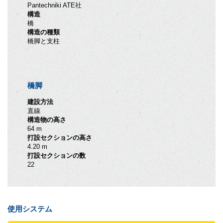
Pantechniki ATE社
構造
橋
構造の種類
橋脚と支柱
橋脚
建設方法
直線
構造物の高さ
64 m
打設セクションの高さ
4.20 m
打設セクションの数
22
使用システム