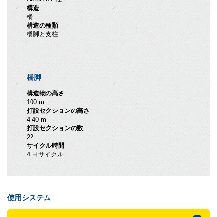
構造
橋
構造の種類
橋脚と支柱
橋脚
構造物の高さ
100 m
打設セクションの高さ
4.40 m
打設セクションの数
22
サイクル時間
4 日サイクル
使用システム