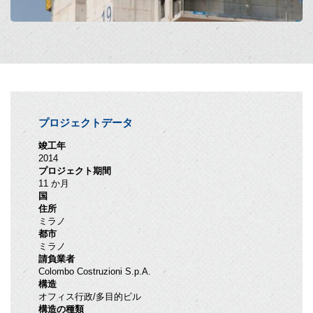
プロジェクトデータ
竣工年
2014
プロジェクト期間
11 か月
国
住所
ミラノ
都市
ミラノ
請負業者
Colombo Costruzioni S.p.A.
構造
オフィス行政/多目的ビル
構造の種類