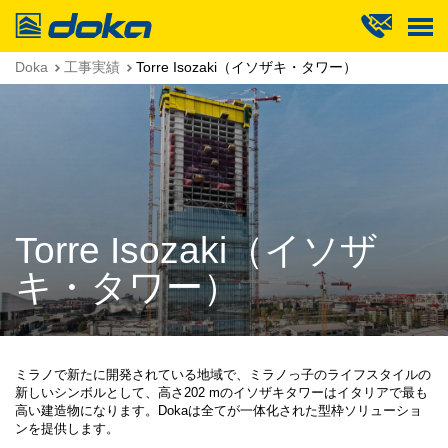
Doka
Doka
工事実績
Torre Isozaki（イソザキ・タワー）
Torre Isozaki（イソザ
キ・タワー）
ミラノで新たに開発されている地域で、ミラノっ子のライフスタイルの
新しいシンボルとして、高さ202 mのイソザキタワーはイタリアで最も
高い建造物になります。Dokaは全てが一体化された型枠ソリューショ
ンを提供します。