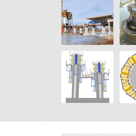
Open
Open