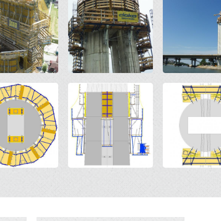
Open
Open