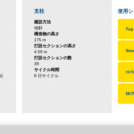
支柱
使用シ
建設方法
傾斜
To
構造物の高さ
175 m
打設セクションの高さ
St
4.59 m
打設セクションの数
39
サイクル時間
ｼｬﾌﾄ
G社
8 日サイクル
ｾﾙﾌ