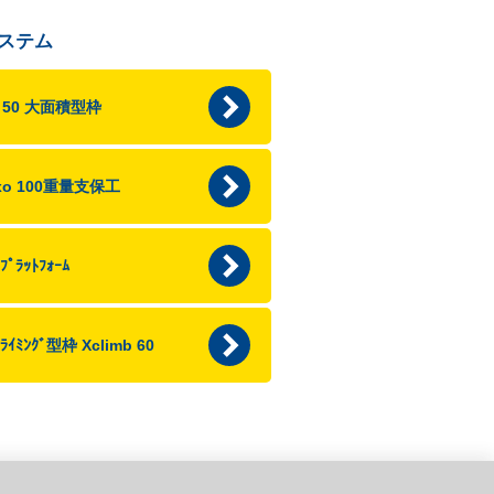
ステム
p 50 大面積型枠
axo 100重量支保工
ﾌﾟﾗｯﾄﾌｫｰﾑ
ｸﾗｲﾐﾝｸﾞ型枠 Xclimb 60