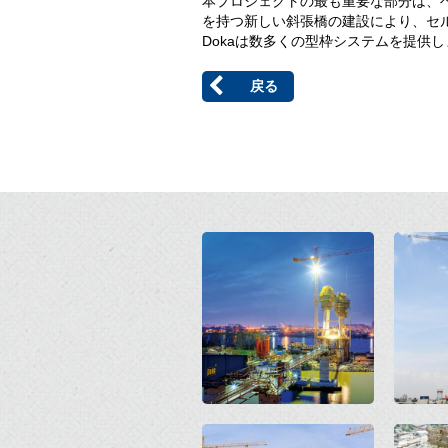
本プロジェクトの最も重要な部分は、
を持つ新しい斜張橋の建設により、セ
Dokaは数多くの型枠システムを提供
戻る
Open
Open
Open
Open