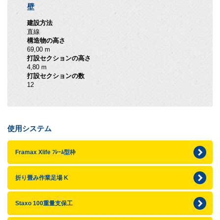
壁
建設方法
直線
構造物の高さ
69,00 m
打設セクションの高さ
4,80 m
打設セクションの数
12
使用システム
Framax Xlife ﾌﾚｰﾑ型枠
折り畳み作業足場 K
Staxo 100重量支保工