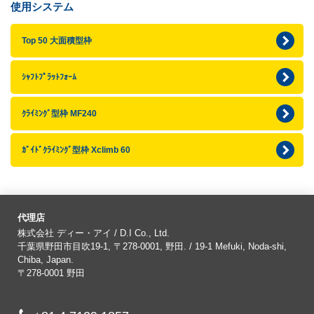
使用システム
Top 50 大面積型枠
ｼｬﾌﾄﾌﾟﾗｯﾄﾌｫｰﾑ
ｸﾗｲﾐﾝｸﾞ型枠 MF240
ｶﾞｲﾄﾞｸﾗｲﾐﾝｸﾞ型枠 Xclimb 60
代理店
株式会社 ディー・アイ / D.I Co., Ltd.
千葉県野田市目吹19-1, 〒278-0001, 野田. / 19-1 Mefuki, Noda-shi,
Chiba, Japan.
〒278-0001
野田