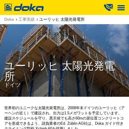
Doka
Doka
工事実績
ユーリッヒ 太陽光発電所
ユーリッヒ 太陽光発電
所
ドイツ
世界初のユニークな太陽光発電所は、2008年末ドイツのユーリッヒ（ア
ーヘンの近く）で建設され、出力は1.5メガワットを予定しています。
建設スケジュールを守り、悪天候でも高さ60mの原位置コンクリートコ
アを形成できるよう、請負業者のEd. Züblin AG社は、Doka ガイド付き
クライミング型枠 Xclimb 60を採用しました。