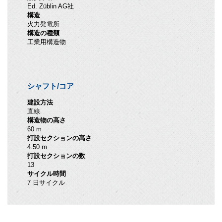
Ed. Züblin AG社
構造
火力発電所
構造の種類
工業用構造物
シャフト/コア
建設方法
直線
構造物の高さ
60 m
打設セクションの高さ
4.50 m
打設セクションの数
13
サイクル時間
7 日サイクル