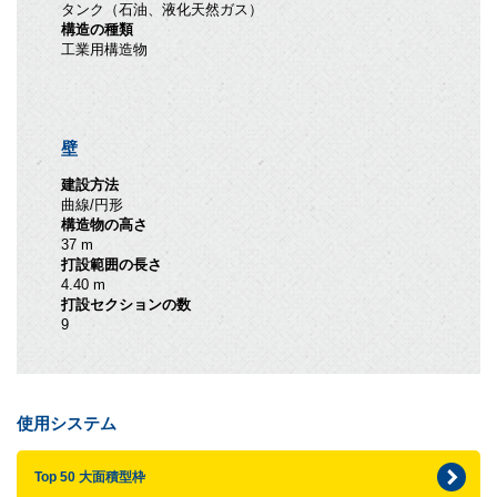
タンク（石油、液化天然ガス）
構造の種類
工業用構造物
壁
建設方法
曲線/円形
構造物の高さ
37 m
打設範囲の長さ
4.40 m
打設セクションの数
9
使用システム
Top 50 大面積型枠