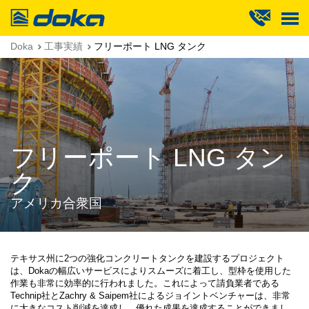
Doka
Doka
工事実績
フリーポート LNG タンク
フリーポート LNG タン
ク
アメリカ合衆国
テキサス州に2つの強化コンクリートタンクを建設するプロジェクト
は、Dokaの幅広いサービスによりスムーズに着工し、型枠を使用した
作業も非常に効率的に行われました。これによって請負業者である
Technip社とZachry & Saipem社によるジョイントベンチャーは、非常
に大きなコスト削減を達成し、優れた成果を達成することができまし