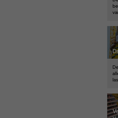
be
va
D
De
al
las
V