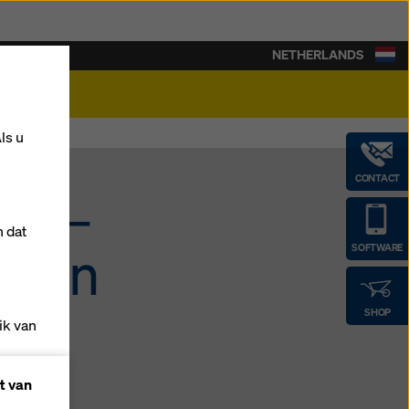
NETHERLANDS
rière
ls u
CONTACT
uw –
n dat
l in
SOFTWARE
SHOP
ik van
t van