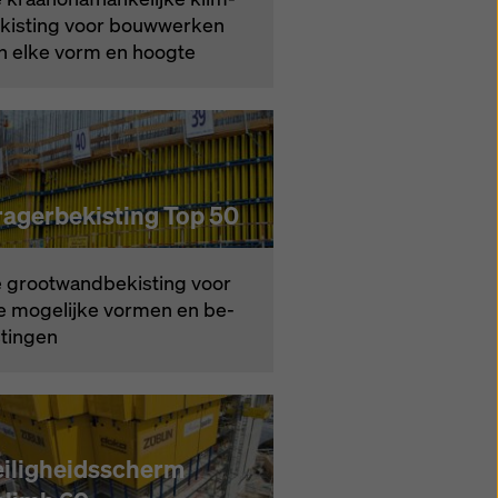
­kis­ting voor bouw­wer­ken
n el­ke vorm en hoog­te
ragerbekisting Top 50
 groot­wand­be­kis­ting voor
­le mo­ge­lij­ke vor­men en be­
­tin­gen
eiligheidsscherm