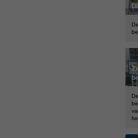
D
De 
be
Z
b
De 
be
va
ho