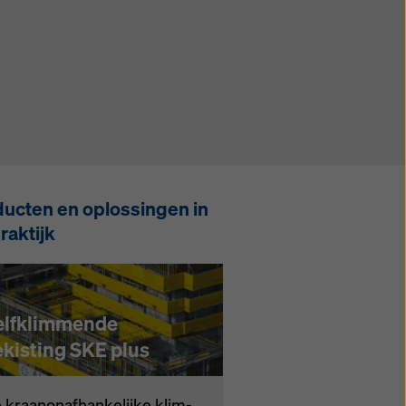
ucten en oplossingen in
raktijk
elfklimmende
kisting SKE plus
kraa­n­on­af­han­ke­lij­ke klim­