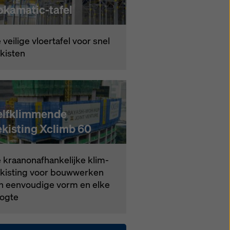
okamatic-tafel
vei­li­ge vloer­ta­fel voor snel
­kis­ten
elfklimmende
ekisting Xclimb 60
kraa­n­on­af­han­ke­lij­ke klim­
­kis­ting voor bouw­wer­ken
n een­vou­di­ge vorm en el­ke
og­te