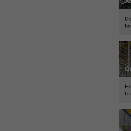
X
De
ho
O
Het
te