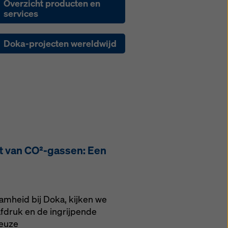
Overzicht producten en
services
Doka-projecten wereldwijd
t van CO²-gassen: Een
amheid bij Doka, kijken we
fdruk en de ingrijpende
ieuze