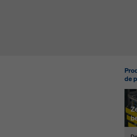
ngen).
Prod
de p
Z
be
De 