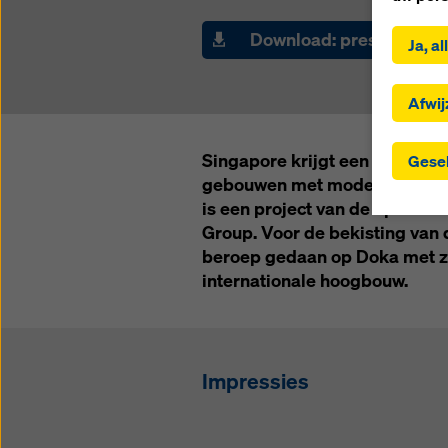
Door op 
u in met
Download: press releas
Ja, a
geselec
selecti
naar der
Afwij
geselec
landen 
Singapore krijgt een nieuw sy
Gesel
passend
gebouwen met moderne, ecolo
toestem
is een project van de opdrach
gegeven
toezich
Group. Voor de bekisting van
dat hie
beroep gedaan op Doka met zi
waarvoo
internationale hoogbouw.
door u
instell
gebruik
de toek
Impressies
instelli
Meer in
mogelij