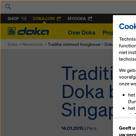
SHOP
DOKA.COM
MYDOKA
Cook
Doka
Over Doka
Projecten
Technis
Doka
Newsroom
Traditie ontmoet hoogbouw – Doka bekist nieu
functio
niet in
technis
Traditie
We gebr
voorafg
Doka bek
onze we
het
Singapo
(fu
het
de 
u a
Geeft u
14.01.2015 |
Pers
(ma
uw pers