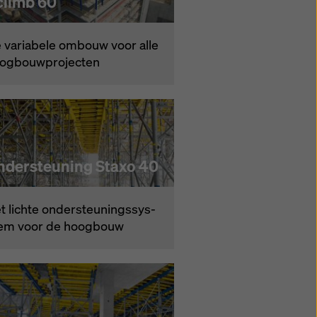
climb 60
 va­ria­be­le om­bouw voor al­le
og­bouw­pro­jec­ten
ndersteuning Staxo 40
 lich­te on­der­s­teu­nings­sys­
em voor de hoog­bouw