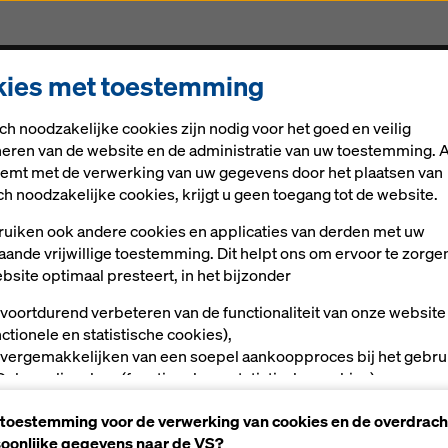
ies met toestemming
Oplossingen
Digitale oplossingen
Nieuws
Car
ch noodzakelijke cookies zijn nodig voor het goed en veilig
w symbool in Singapore
neren van de website en de administratie van uw toestemming. A
stemt met de verwerking van uw gegevens door het plaatsen van
ch noodzakelijke cookies, krijgt u geen toegang tot de website.
 ontmoet hoogbo
uiken ook andere cookies en applicaties van derden met uw
aande vrijwillige toestemming. Dit helpt ons om ervoor te zorge
ist nieuw symboo
bsite optimaal presteert, in het bijzonder
 voortdurend verbeteren van de functionaliteit van onze website
re
nctionele en statistische cookies),
 vergemakkelijken van een soepel aankoopproces bij het gebru
Doka-onlineshop (functionele en statistische cookies),
ls gebruiker op bepaalde platforms passende reclame te bieden
 toestemming voor de verwerking van cookies en de overdrach
rketingcookies).
oonlijke gegevens naar de VS?