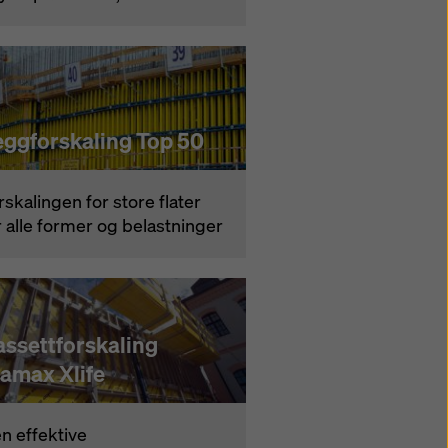
eggforskaling Top 50
rskalingen for store flater
r alle former og belastninger
assettforskaling
ramax Xlife
n effektive