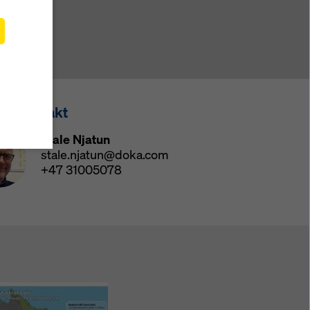
e
 også
a til
ssekontakt
ingen
der ditt
Stale Njatun
isse
stale.njatun@doka.com
+47 31005078
dette.
ke på
å
det og
tilbake
 klikke