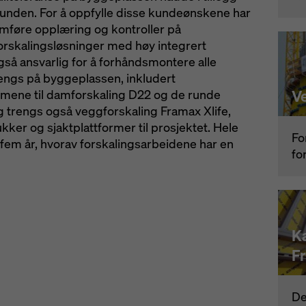
kunden. For å oppfylle disse kundeønskene har
nomføre opplæring og kontroller på
orskalingsløsninger med høy integrert
så ansvarlig for å forhåndsmontere alle
engs på byggeplassen, inkludert
V
ormene til damforskaling D22 og de runde
gg trengs også veggforskaling Framax Xlife,
ker og sjaktplattformer til prosjektet. Hele
Fo
å fem år, hvorav forskalingsarbeidene har en
fo
K
F
De