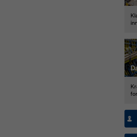
Kl
in
D
Kr
fo