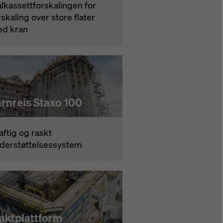
ålkassettforskalingen for
rskaling over store flater
d kran
aftig og raskt
derstøttelsessystem
jaktplattform