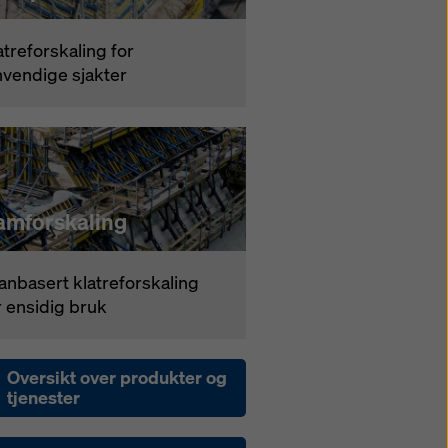
atreforskaling for
nvendige sjakter
amforskaling
anbasert klatreforskaling
r ensidig bruk
Oversikt over produkter og
tjenester