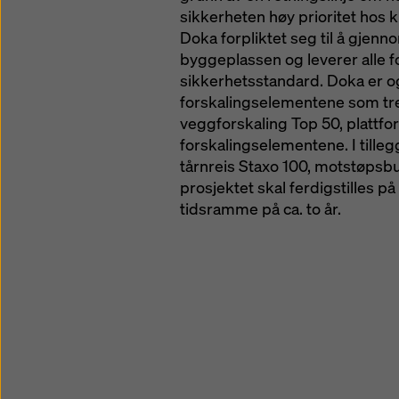
sikkerheten høy prioritet hos 
Doka forpliktet seg til å gjen
byggeplassen og leverer alle f
sikkerhetsstandard. Doka er og
forskalingselementene som tr
veggforskaling Top 50, plattf
forskalingselementene. I tille
tårnreis Staxo 100, motstøpsbuk
prosjektet skal ferdigstilles p
tidsramme på ca. to år.