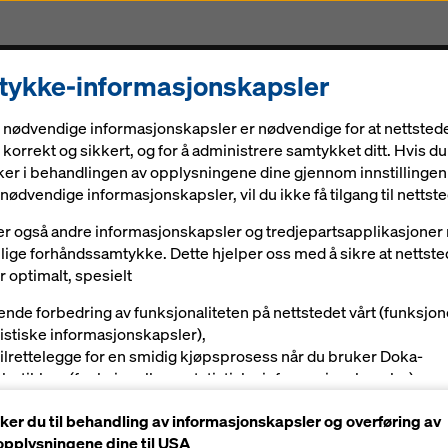
ykke-informasjonskapsler
Løsninger
Digitale løsninger
Aktuelt
Karriere
 nødvendige informasjonskapsler er nødvendige for at nettstede
 byggeprosjektet i Canada
korrekt og sikkert, og for å administrere samtykket ditt. Hvis du
er i behandlingen av opplysningene dine gjennom innstillingen
nødvendige informasjonskapsler, vil du ikke få tilgang til nettste
alls - Doka som 
er også andre informasjonskapsler og tredjepartsapplikasjone
villige forhåndssamtykke. Dette hjelper oss med å sikre at nettste
te byggeprosjekt
 optimalt, spesielt
ende forbedring av funksjonaliteten på nettstedet vårt (funksjon
tistiske informasjonskapsler),
tilrettelegge for en smidig kjøpsprosess når du bruker Doka-
tbutikken (funksjonelle og statistiske informasjonskapsler),
betjene deg som bruker med passende reklame på visse plattf
er du til behandling av informasjonskapsler og overføring av
rkedsføringsinformasjonskapsler).
pplysningene dine til USA