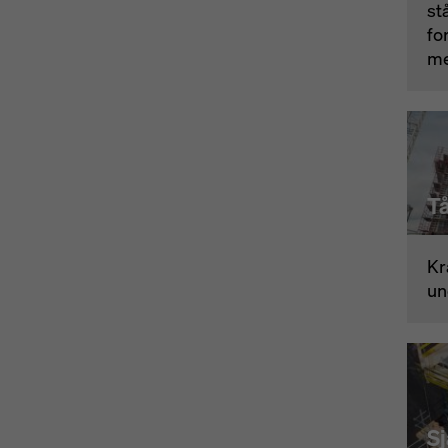
st
fo
me
Kr
un
S