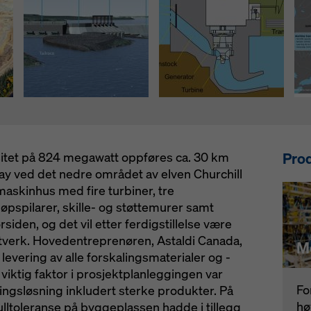
sjonskapsler (avanserte innstillinger for informasjonskapsler).
Prod
itet på 824 megawatt oppføres ca. 30 km
ay ved det nedre området av elven Churchill
 maskinhus med fire turbiner, tre
pspilarer, skille- og støttemurer samt
iden, og det vil etter ferdigstillelse være
tverk. Hovedentreprenøren, Astaldi Canada,
M
levering av alle forskalingsmaterialer og -
n viktig faktor i prosjektplanleggingen var
Fo
ngsløsning inkludert sterke produkter. På
hø
ulltoleranse på byggeplassen hadde i tillegg