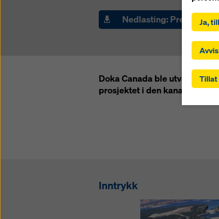
Ved å kl
leverand
Nedlasting: Pressemeld
Ja, t
informa
informa
innebær
Avvis
innstill
tredjela
Doka Canada ble utvalgt som f
Tillat
beskytt
prosjektet i den kanadiske p
egnede g
samtykk
tredjela
overvåki
Du kan 
«Avvis» 
klikke p
bruke d
samtykk
Inntrykk
på
innst
Du finn
person