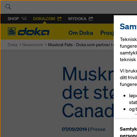
SHOP
DOKA.COM
MYDOKA
Samt
Doka
Om Doka
Prosjekter
Teknisk
Doka
Newsroom
Muskrat Falls - Doka som partner i det største
fungere 
samtykk
teknisk 
Muskrat F
Vi bruk
ditt fri
det størs
fungerer
løp
Canada
sta
og 
net
og 
Samtykk
07/09/2014 |
Presse
(ma
persono