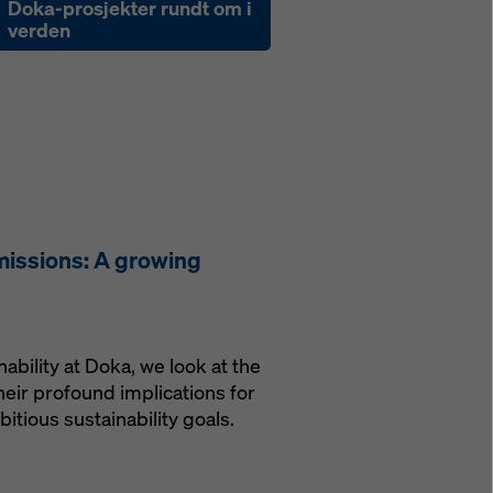
Doka-prosjekter rundt om i
verden
missions: A growing
nability at Doka, we look at the
eir profound implications for
tious sustainability goals.