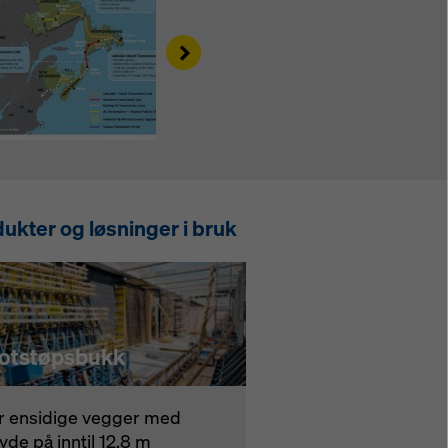
Right
ukter og løsninger i bruk
otstøpsbukk
r ensidige vegger med
yde på inntil 12,8 m