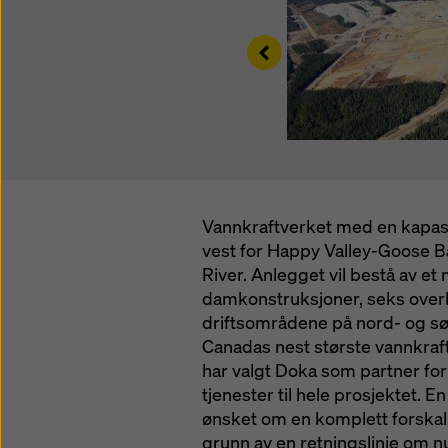
informa
Left
Vannkraftverket med en kapas
vest for Happy Valley-Goose B
River. Anlegget vil bestå av et
damkonstruksjoner, seks overlø
driftsområdene på nord- og sørs
Canadas nest største vannkraf
har valgt Doka som partner for 
tjenester til hele prosjektet. E
ønsket om en komplett forskali
grunn av en retningslinje om n