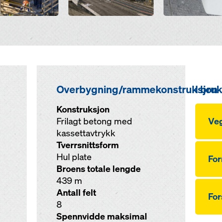
Overbygning/rammekonstruksjon
I bru
Konstruksjon
Frilagt betong med
Veg
kassettavtrykk
Tverrsnittsform
Hul plate
For
Broens totale lengde
439 m
Antall felt
For
8
Spennvidde maksimal