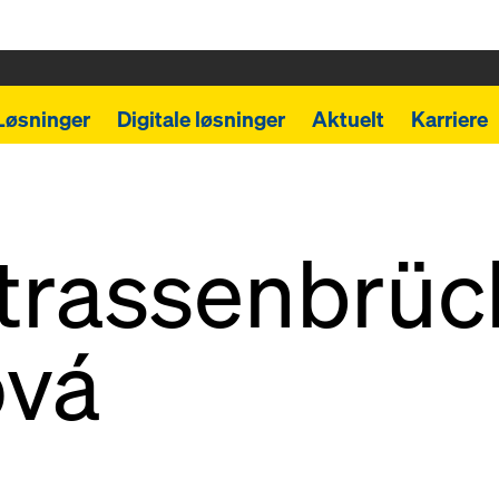
Løsninger
Digitale løsninger
Aktuelt
Karriere
trassenbrüc
ová