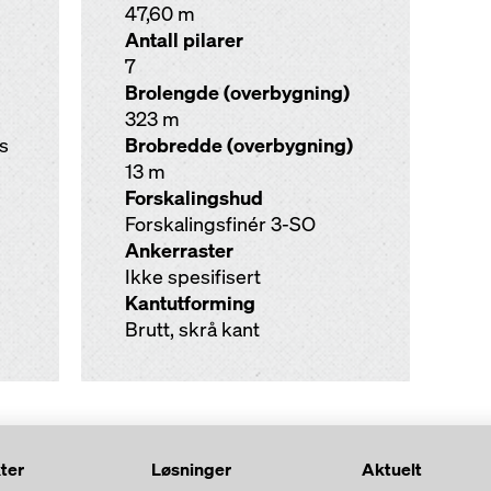
47,60 m
Antall pilarer
7
Brolengde (overbygning)
323 m
as
Brobredde (overbygning)
13 m
Forskalingshud
Forskalingsfinér 3-SO
Ankerraster
Ikke spesifisert
Kantutforming
Brutt, skrå kant
ter
Løsninger
Aktuelt