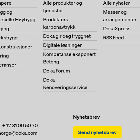
apere
Alle produkter og
Alle nyheter
tjenester
ygg og
Messer og
sielle Høybygg
Produkters
arrangementer
karbonavtrykk
ging
DokaXpress
Doka gir deg trygghet
erksbygg
RSS Feed
Digitale løsninger
konstruksjoner
Kompetanse eksponert
ring
Betong
feranser
Doka Forum
Doka
Renoveringsservice
Nyhetsbrev
T
+47 31 00 50 70
Send nyhetsbrev
norge@doka.com