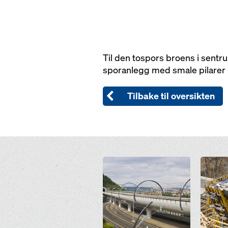
Til den tospors broens i sentr
sporanlegg med smale pilarer p
Tilbake til oversikten
Open
Open