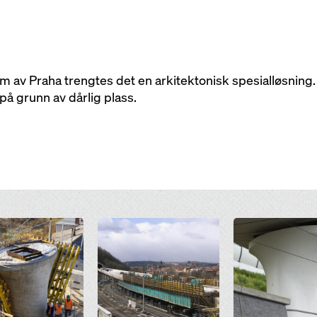
um av Praha trengtes det en arkitektonisk spesialløsnin
å grunn av dårlig plass.
Open
Open