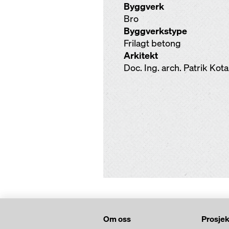
Byggverk
Bro
Byggverkstype
Frilagt betong
Arkitekt
Doc. Ing. arch. Patrik Kot
Om oss
Prosjek