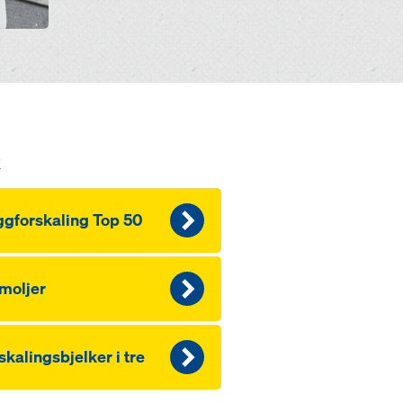
k
gforskaling Top 50
moljer
skalingsbjelker i tre