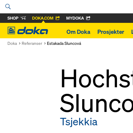
SHOP
DOKA.COM
MYDOKA
Doka
Om Doka
Prosjekter
Doka
Referanser
Estakada Sluncová
Hochs
Slunc
Tsjekkia