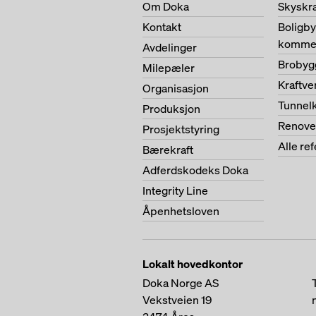
Om Doka
Skyskr
Kontakt
Boligb
kommer
Avdelinger
Brobyg
Milepæler
Kraftv
Organisasjon
Tunnel
Produksjon
Renove
Prosjektstyring
Alle re
Bærekraft
Adferdskodeks Doka
Integrity Line
Åpenhetsloven
Lokalt hovedkontor
Doka Norge AS
Vekstveien 19