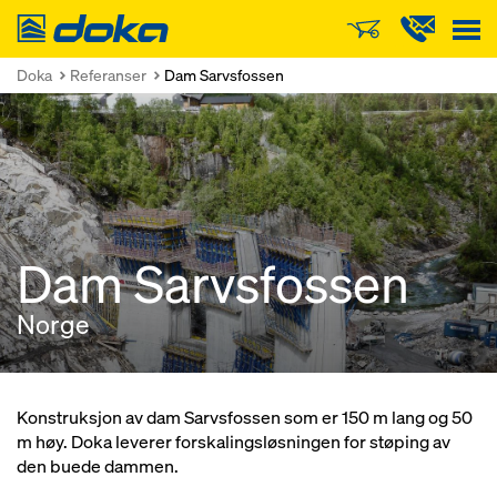
Doka
Doka
Referanser
Dam Sarvsfossen
Dam Sarvsfossen
Norge
Konstruksjon av dam Sarvsfossen som er 150 m lang og 50
m høy. Doka leverer forskalingsløsningen for støping av
den buede dammen.