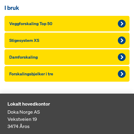
I bruk
Veggforskaling Top 50
Stigesystem XS
Damforskaling
Forskalingsbjelker i tre
Lokalt hovedkontor
Doka Norge AS
Vekstveien 19
3474
Åros