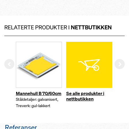
RELATERTE PRODUKTER I
NETTBUTIKKEN
Left
Rig
Mannehull B 70/60cm
Se alle produkter i
nettbutikken
Ståldetaljer: galvanisert,
Treverk: gul-lakkert
Referanser