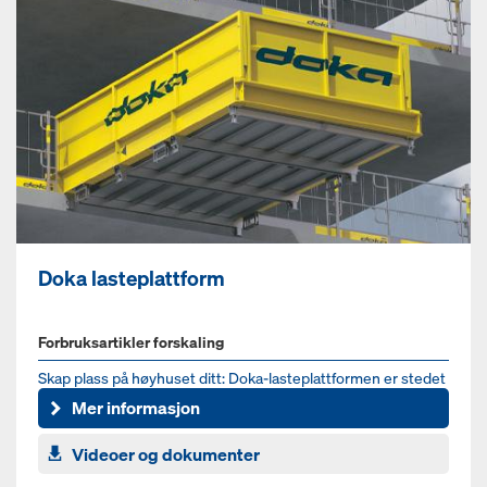
Doka lasteplattform
Forbruksartikler forskaling
Skap plass på høyhuset ditt: Doka-lasteplattformen er stedet
der kranløftede laster kan settes ned midlertidig og sikker...
Mer informasjon
Videoer og dokumenter