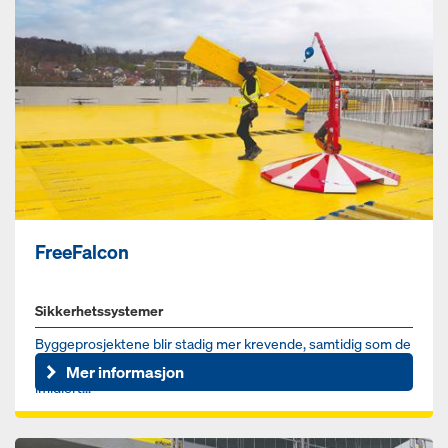
FreeFalcon
Sikkerhetssystemer
Byggeprosjektene blir stadig mer krevende, samtidig som de
bør ferdigstilles raskere og mer økonomisk. Dette må
Mer informasjon
imidlert...