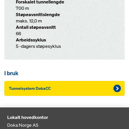
Forskalet tunnellengde
700 m
Støpeavsnittslengde
maks. 12,0 m
Antall støpeavsnitt
66
Arbeidssyklus
5 -dagers støpesyklus
I bruk
Tunnelsystem DokaCC
Lokalt hovedkontor
Doka Norge AS