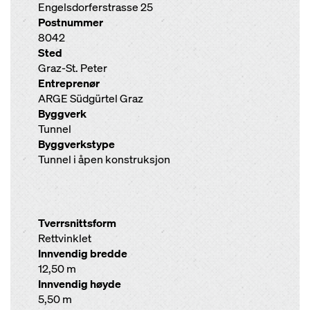
Engelsdorferstrasse 25
Postnummer
8042
Sted
Graz-St. Peter
Entreprenør
ARGE Südgürtel Graz
Byggverk
Tunnel
Byggverkstype
Tunnel i åpen konstruksjon
Tverrsnittsform
Rettvinklet
Innvendig bredde
12,50 m
Innvendig høyde
5,50 m