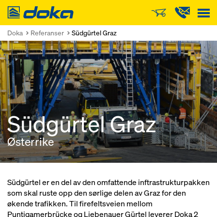
Doka
Doka
Referanser
Südgürtel Graz
Südgürtel Graz
Østerrike
Südgürtel er en del av den omfattende inftrastrukturpakken
som skal ruste opp den sørlige delen av Graz for den
økende trafikken. Til firefeltsveien mellom
Puntigamerbrücke og Liebenauer Gürtel leverer Doka 2