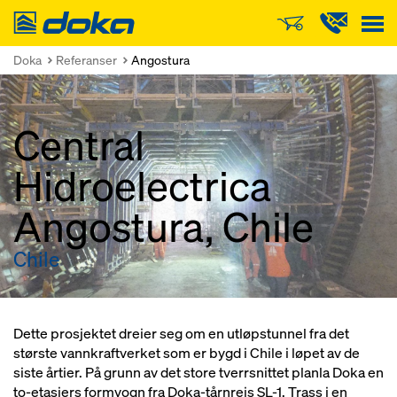
Doka
Doka
Referanser
Angostura
Central
Hidroelectrica
Angostura, Chile
Chile
Dette prosjektet dreier seg om en utløpstunnel fra det
største vannkraftverket som er bygd i Chile i løpet av de
siste årtier. På grunn av det store tverrsnittet planla Doka en
to-etasjers formvogn fra Doka-tårnreis SL-1. Trass i en