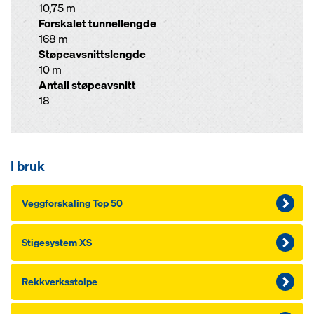
10,75 m
Forskalet tunnellengde
168 m
Støpeavsnittslengde
10 m
Antall støpeavsnitt
18
I bruk
Veggforskaling Top 50
Stigesystem XS
Rekkverksstolpe