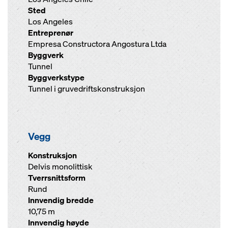
Sted
Los Angeles
Entreprenør
Empresa Constructora Angostura Ltda
Byggverk
Tunnel
Byggverkstype
Tunnel i gruvedriftskonstruksjon
Vegg
Konstruksjon
Delvis monolittisk
Tverrsnittsform
Rund
Innvendig bredde
10,75 m
Innvendig høyde