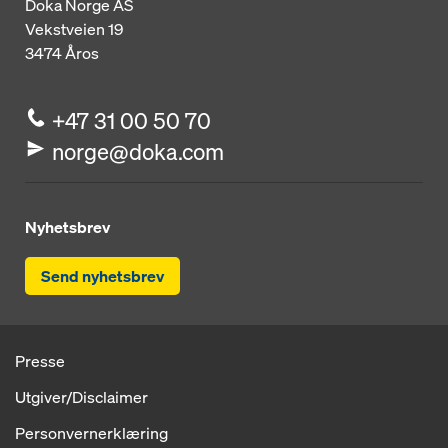
Doka Norge AS
Vekstveien 19
3474
Åros
+47 31 00 50 70
norge@doka.com
Nyhetsbrev
Send nyhetsbrev
Presse
Utgiver/Disclaimer
Personvernerklæring