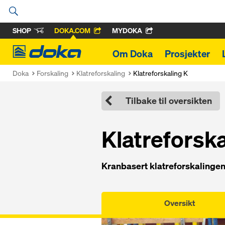
SHOP
DOKA.COM
MYDOKA
Doka
Om Doka
Prosjekter
Doka
Forskaling
Klatreforskaling
Klatreforskaling K
Tilbake til oversikten
Klatreforska
Kranbasert klatreforskalingen
Oversikt