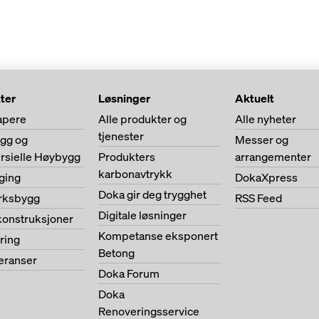
ter
Løsninger
Aktuelt
apere
Alle produkter og
Alle nyheter
tjenester
ygg og
Messer og
sielle Høybygg
Produkters
arrangementer
karbonavtrykk
ging
DokaXpress
Doka gir deg trygghet
erksbygg
RSS Feed
Digitale løsninger
konstruksjoner
Kompetanse eksponert
ring
Betong
feranser
Doka Forum
Doka
Renoveringsservice