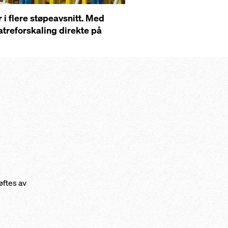
i flere støpeavsnitt. Med
latreforskaling direkte på
øftes av