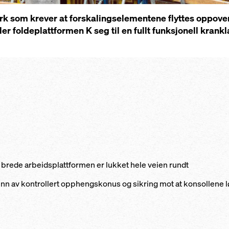
rk som krever at forskalingselementene flyttes oppover 
er foldeplattformen K seg til en fullt funksjonell krank
m brede arbeidsplattformen er lukket hele veien rundt
n av kontrollert opphengskonus og sikring mot at konsollene l