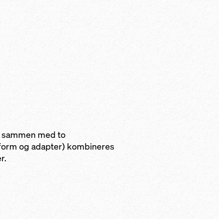
re sammen med to
tform og adapter) kombineres
r.