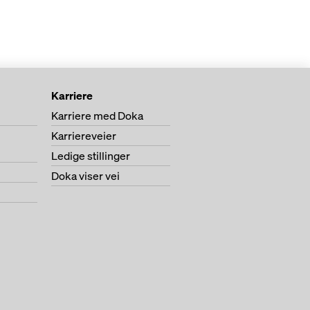
Karriere
Karriere med Doka
Karriereveier
Ledige stillinger
Doka viser vei