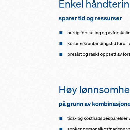
Enkel håndteri
sparer tid og ressurser
hurtig forskaling og avforskal
kortere kranbindingstid fordi fo
presist og raskt oppsett av fo
Høy lønnsomhe
på grunn av kombinasjone
tids- og kostnadsbesparelser 
senker personalkostnadene ved