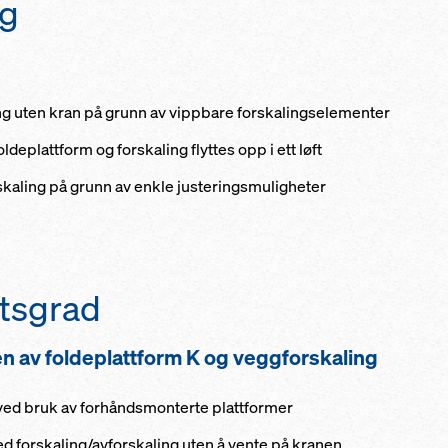
ng
ing uten kran på grunn av vippbare forskalingselementer
ldeplattform og forskaling flyttes opp i ett løft
rskaling på grunn av enkle justeringsmuligheter
tsgrad
n av foldeplattform K og veggforskaling
ved bruk av forhåndsmonterte plattformer
 forskaling/avforskaling uten å vente på kranen