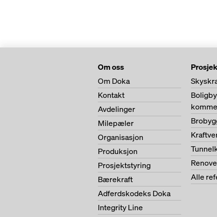
Om oss
Prosjek
Om Doka
Skyskr
Kontakt
Boligb
kommer
Avdelinger
Brobyg
Milepæler
Kraftv
Organisasjon
Tunnel
Produksjon
Renove
Prosjektstyring
Alle re
Bærekraft
Adferdskodeks Doka
Integrity Line