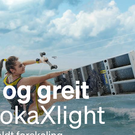
 og greit
okaXlight
ldt forskaling