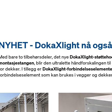
NYHET - DokaXlight nå også i
Med bare to tilbehørsdeler, det nye
DokaXlight-støtteho
montasjestangen
, blir den ultralette håndforskalingen t
for dekker. I tillegg er
DokaXlight-forbindelseselemente
forbindelseselement som kan brukes i vegger og dekker