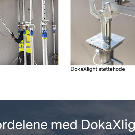
DokaXlight støttehode
ordelene med DokaXlig