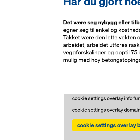
Har du gjort no
Det være seg nybygg eller til
egner seg til enkel og kostnad
Takket være den lette vekten 
arbeidet, arbeidet utføres ras
veggforskalinger og opptil 75 
mulig med høy betongstøpings
cookie settings overlay info fu
cookie settings overlay domain
cookie settings overlay b