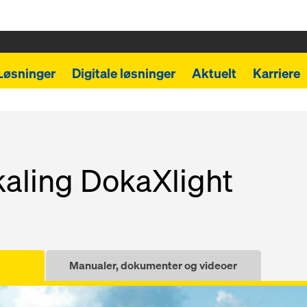
Løsninger
Digitale løsninger
Aktuelt
Karriere
kaling DokaXlight
Manualer, dokumenter og videoer