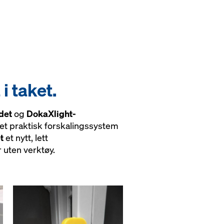
 taket.
det
og
DokaXlight-
il et praktisk forskalingssystem
t
et nytt, lett
 uten verktøy.