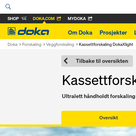
SHOP
DOKA.COM
MYDOKA
Doka
Om Doka
Prosjekter
Doka
Forskaling
Veggforskaling
Kassettforskaling DokaXlight
Tilbake til oversikten
Kassettfors
Ultralett håndholdt forskaling
Oversikt