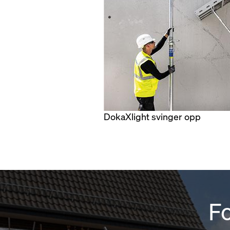
DokaXlight svinger opp
F