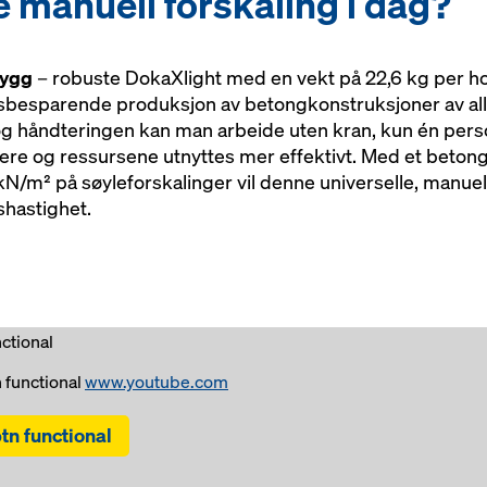
e manuell forskaling i dag?
bygg
– robuste DokaXlight med en vekt på 22,6 kg per h
sbesparende produksjon av betongkonstruksjoner av alle t
og håndteringen kan man arbeide uten kran, kun én perso
kere og ressursene utnyttes mer effektivt. Med et beton
kN/m² på søyleforskalinger vil denne universelle, manuel
hastighet.
nctional
 functional
www.youtube.com
tn functional