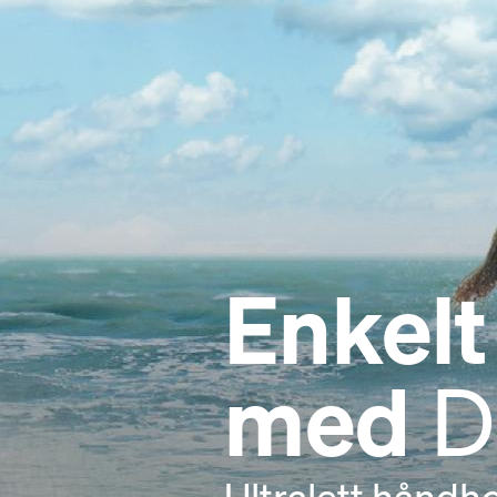
Enkelt
med
D
Ultralett håndho