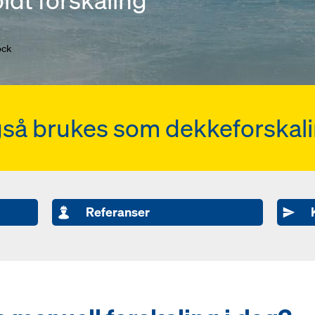
ock
gså brukes som dekkeforskali
Referanser