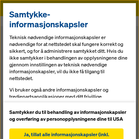
Doka
Samtykke-
Doka
Forskaling
Veggforskaling
informasjonskapsler
Teknisk nødvendige informasjonskapsler er
Veggforskaling
nødvendige for at nettstedet skal fungere korrekt og
sikkert, og for å administrere samtykket ditt. Hvis du
ikke samtykker i behandlingen av opplysningene dine
Doka veggforskaling til alle typer konstruksjoner og
gjennom innstillingen av teknisk nødvendige
overflater. Boligform og anleggsform, håndholdt og
informasjonskapsler, vil du ikke få tilgang til
kranbasert, kassetter og skreddersydd.
nettstedet.
Vi bruker også andre informasjonskapsler og
Hva ser du etter?
tredjepartsapplikasjoner med ditt frivillige
forhåndssamtykke. Dette hjelper oss med å sikre at
Søk
nettstedet vårt fungerer optimalt, spesielt
Samtykker du til behandling av informasjonskapsler
og overføring av personopplysningene dine til USA
løpende forbedring av funksjonaliteten på
18
Resultat(er):
nettstedet vårt (funksjonelle og statistiske
Ja, tillat alle informasjonskapsler (inkl.
informasjonskapsler),