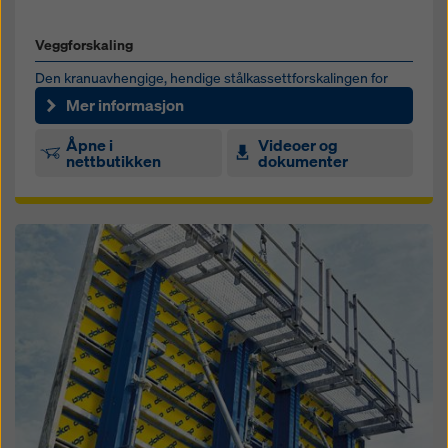
Veggforskaling
Den kranuavhengige, hendige stålkassettforskalingen for
fundamenter, vegger og søyler
Mer informasjon
Åpne i
Videoer og
nettbutikken
dokumenter