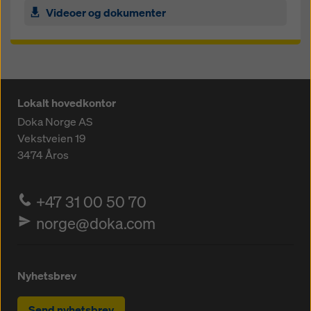
Videoer og dokumenter
Lokalt hovedkontor
Doka Norge AS
Vekstveien 19
3474
Åros
+47 31 00 50 70
norge@doka.com
Nyhetsbrev
Send nyhetsbrev