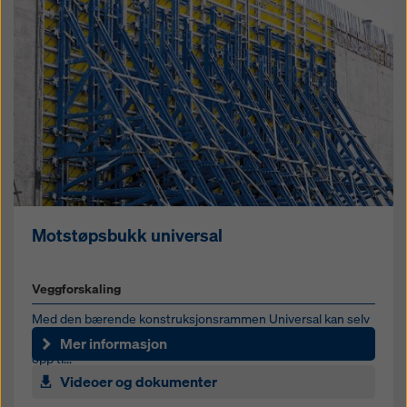
Motstøpsbukk universal
Veggforskaling
Med den bærende konstruksjonsrammen Universal kan selv
høye ensidige vegger produseres i én støp - for vegghøyder
Mer informasjon
opp ti...
Videoer og dokumenter