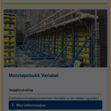
Motstøpsbukk Variabel
Veggforskaling
Støttekonstruksjonsrammen Variable er en sikker og enkel
løsning for ensidig veggforskaling ved å kombinere standard
Mer informasjon
mul...