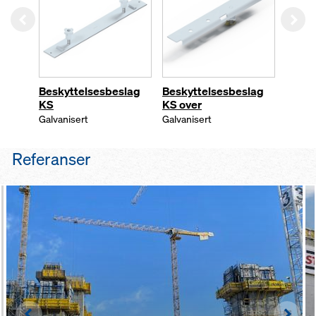
Left
Rig
Beskyttelsesbeslag
Beskyttelsesbeslag
Låsek
KS
KS over
Galvan
Galvanisert
Galvanisert
Referanser
Left
Righ