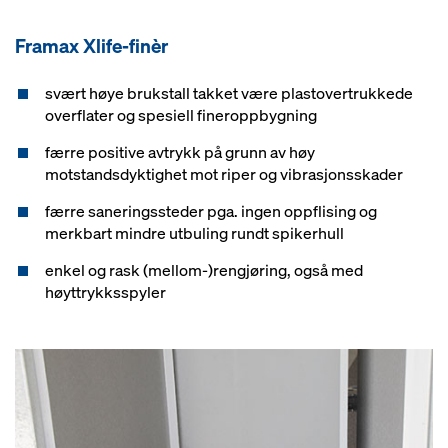
Framax Xlife-finèr
svært høye brukstall takket være plastovertrukkede
overflater og spesiell fineroppbygning
færre positive avtrykk på grunn av høy
motstandsdyktighet mot riper og vibrasjonsskader
færre saneringssteder pga. ingen oppflising og
merkbart mindre utbuling rundt spikerhull
enkel og rask (mellom-)rengjøring, også med
høyttrykksspyler