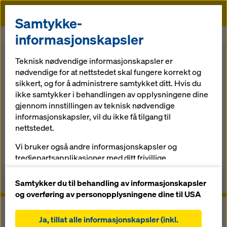
Doka
Samtykke-
Doka
Forskaling
Veggforskaling
Kassettforskaling Frami Xlife
informasjonskapsler
Teknisk nødvendige informasjonskapsler er
Tilbake til oversikten
Nettbutikk
nødvendige for at nettstedet skal fungere korrekt og
sikkert, og for å administrere samtykket ditt. Hvis du
Kassettforskaling Frami Xlife
ikke samtykker i behandlingen av opplysningene dine
gjennom innstillingen av teknisk nødvendige
Den kranuavhengige, hendige stålkassettforskalingen
informasjonskapsler, vil du ikke få tilgang til
for fundamenter, vegger og søyler
nettstedet.
Vi bruker også andre informasjonskapsler og
tredjepartsapplikasjoner med ditt frivillige
Oversikt
forhåndssamtykke. Dette hjelper oss med å sikre at
nettstedet vårt fungerer optimalt, spesielt
Manualer, dokumenter og videoer
Samtykker du til behandling av informasjonskapsler
og overføring av personopplysningene dine til USA
løpende forbedring av funksjonaliteten på
nettstedet vårt (funksjonelle og statistiske
Ja, tillat alle informasjonskapsler (inkl.
informasjonskapsler),