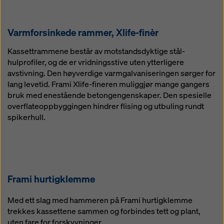
Varmforsinkede rammer, Xlife-finèr
Kassettrammene består av motstandsdyktige stål-
hulprofiler, og de er vridningsstive uten ytterligere
avstivning. Den høyverdige varmgalvaniseringen sørger for
lang levetid. Frami Xlife-fineren muliggjør mange gangers
bruk med enestående betongengenskaper. Den spesielle
overflateoppbyggingen hindrer flising og utbuling rundt
spikerhull.
Frami hurtigklemme
Med ett slag med hammeren på Frami hurtigklemme
trekkes kassettene sammen og forbindes tett og plant,
uten fare for forskyvninger.