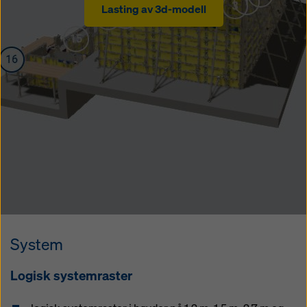
Lasting av 3d-modell
System
Logisk systemraster