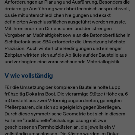
Anforderungen an Planung und Ausführung. Besonders die
dreiarmige Ausführung war dabei technisch anspruchsvoll,
da sie mit unterschiedlichen Neigungen und exakt
definierten Anschlussflächen ausgeführt werden musste.
Mit ihren enormen Dimensionen und den strengen
Vorgaben an Maßhaltigkeit sowie an die Betonoberfläche in
Sichtbetonklasse SB4 erforderte die Umsetzung höchste
Präzision. Auch winterliche Bedingungen und ein enger
Zeitplan wirkten sich auf die Abläufe auf der Baustelle aus
und verlangten eine vorausschauende Materiallogistik.
V wie vollständig
Für die Umsetzung der komplexen Bauteile holte Lupp
frühzeitig Doka ins Boot. Die vierarmige Stütze (Höhe ca. 6
m) besteht aus zwei V-förmig angeordneten, geneigten
Pfeilerpaaren, die sich spiegelgleich gegenüberliegen.
Durch diese symmetrische Geometrie bot sich in diesem
Fall eine "traditionelle" Schalungslösung mit zwei
geschlossenen Formholzkästen an, die jeweils ein V
vollständig umschlossen. Die Kästen wurden im Doka-