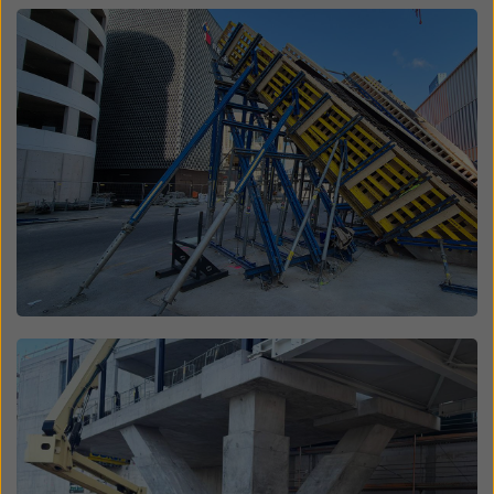
Open
Open