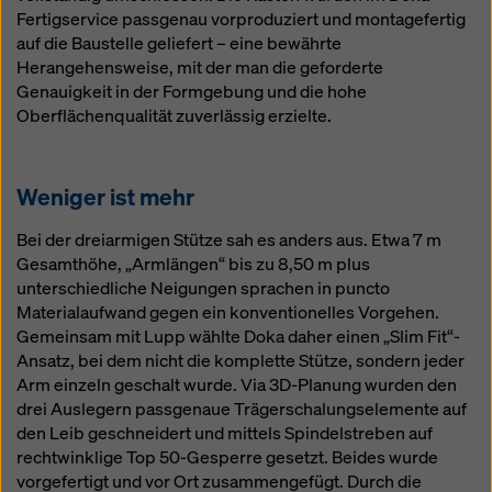
Fertigservice passgenau vorproduziert und montagefertig
auf die Baustelle geliefert – eine bewährte
Herangehensweise, mit der man die geforderte
Genauigkeit in der Formgebung und die hohe
Oberflächenqualität zuverlässig erzielte.
Weniger ist mehr
Bei der dreiarmigen Stütze sah es anders aus. Etwa 7 m
Gesamthöhe, „Armlängen“ bis zu 8,50 m plus
unterschiedliche Neigungen sprachen in puncto
Materialaufwand gegen ein konventionelles Vorgehen.
Gemeinsam mit Lupp wählte Doka daher einen „Slim Fit“-
Ansatz, bei dem nicht die komplette Stütze, sondern jeder
Arm einzeln geschalt wurde. Via 3D-Planung wurden den
drei Auslegern passgenaue Trägerschalungselemente auf
den Leib geschneidert und mittels Spindelstreben auf
rechtwinklige Top 50-Gesperre gesetzt. Beides wurde
vorgefertigt und vor Ort zusammengefügt. Durch die