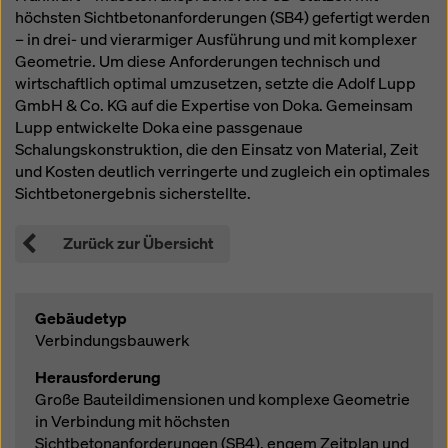
Überwachungszwecken unterliegen und dagegen
höchsten Sichtbetonanforderungen (SB4) gefertigt werden
keine wirksamen Rechtsbehelfe zur Verfügung
– in drei- und vierarmiger Ausführung und mit komplexer
stehen. Sie können alle einwilligungspflichtigen
Geometrie. Um diese Anforderungen technisch und
Cookies ablehnen, indem Sie auf "Ablehnen" klicken
wirtschaftlich optimal umzusetzen, setzte die Adolf Lupp
oder Ihre
Cookie Einstellungen
anpassen, indem Sie
GmbH & Co. KG auf die Expertise von Doka. Gemeinsam
auf Cookie Einstellungen am Ende dieser Website
Lupp entwickelte Doka eine passgenaue
klicken und die entsprechenden Checkboxen
Schalungskonstruktion, die den Einsatz von Material, Zeit
verwenden. Sie können Ihre Einwilligung jederzeit
und Kosten deutlich verringerte und zugleich ein optimales
grundlos mit Wirkung für die Zukunft widerrufen,
Sichtbetonergebnis sicherstellte.
indem Sie zB auf
Cookie Einstellungen
am Ende
dieser Website klicken.
Zurück zur Übersicht
Weitere Informationen zu unseren Cookies finden Sie
in unserer Datenschutzerklärung
. Wir bieten Ihnen
auch die Möglichkeit, Ihre Cookies auszuwählen
Gebäudetyp
(Erweiterte Cookie-Einstellungen).
Verbindungsbauwerk
Herausforderung
Große Bauteildimensionen und komplexe Geometrie
in Verbindung mit höchsten
Sichtbetonanforderungen (SB4), engem Zeitplan und