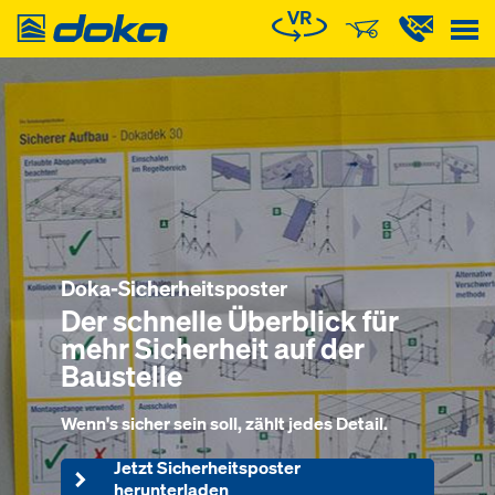
Doka
Nonstop top.
Xlife top Platte
Hält lange. Schalt schön.
Kommt recycelt wieder.
Doka-Sicherheitsposter
Der schnelle Überblick für
mehr Sicherheit auf der
Baustelle
Wenn's sicher sein soll, zählt jedes Detail.
Jetzt Sicherheitsposter
herunterladen