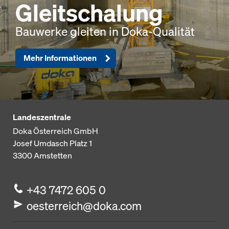
Gleitschalung
Bauwerke gleiten in Doka-Qualität
Mehr Informationen
Landeszentrale
Doka Österreich GmbH
Josef Umdasch Platz 1
3300
Amstetten
+43 7472 605 0
oesterreich@doka.com