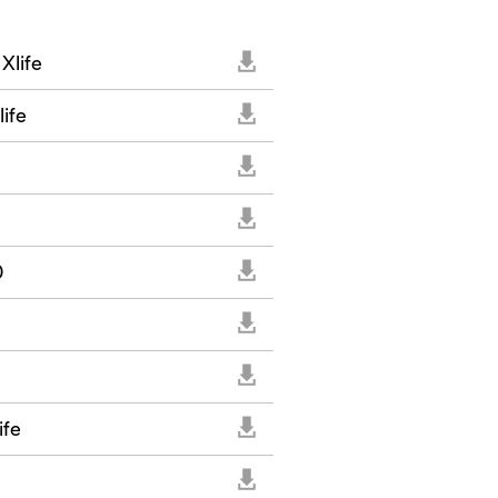
Xlife
ife
0
ife