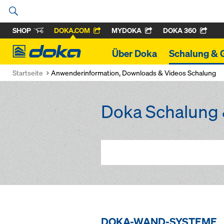
SHOP
DOKA.COM
MYDOKA
DOKA 360
Doka
Über Doka
Schalung & 
Startseite
Anwenderinformation, Downloads & Videos Schalung
Doka Schalung 
DOKA-WAND-SYSTEME