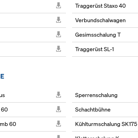
Traggerüst Staxo 40
Verbundschalwagen
Gesimsschalung T
Traggerüst SL-1
ME
us
Sperrenschalung
 60
Schachtbühne
limb 60
Kühlturmschalung SK175