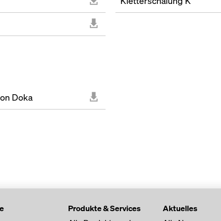
Kletterschalung K
von Doka
te
Produkte & Services
Aktuelles