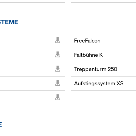
STEME
FreeFalcon
Faltbühne K
Treppenturm 250
Aufstiegssystem XS
E