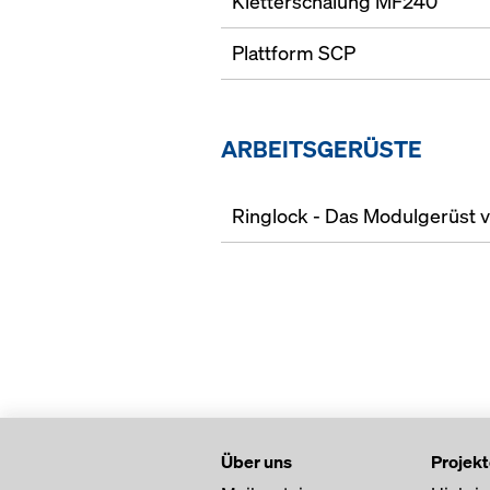
Kletterschalung MF240
Plattform SCP
ARBEITSGERÜSTE
Ringlock - Das Modulgerüst 
Über uns
Projek