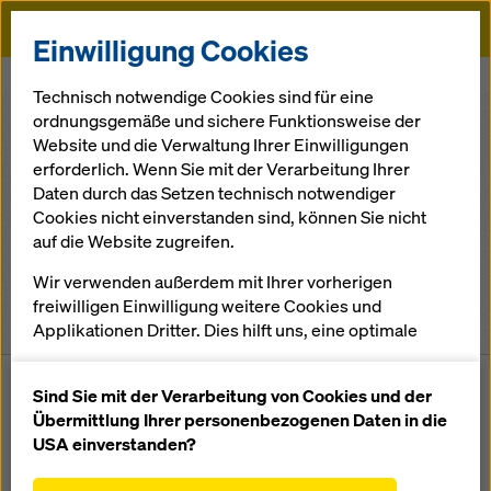
Doka
Einwilligung Cookies
Startseite
Standorte
Technisch notwendige Cookies sind für eine
ordnungsgemäße und sichere Funktionsweise der
Website und die Verwaltung Ihrer Einwilligungen
Alle Kontinente
erforderlich. Wenn Sie mit der Verarbeitung Ihrer
Daten durch das Setzen technisch notwendiger
Deutschland
Cookies nicht einverstanden sind, können Sie nicht
auf die Website zugreifen.
Alle Städte
Wir verwenden außerdem mit Ihrer vorherigen
freiwilligen Einwilligung weitere Cookies und
16
Standorte & Kontakte gefunden
Applikationen Dritter. Dies hilft uns, eine optimale
Performance unserer Website zu gewährleisten,
insbesondere
Sind Sie mit der Verarbeitung von Cookies und der
die Funktionalität unserer Website ständig zu
Übermittlung Ihrer personenbezogenen Daten in die
STANDORT
LA
verbessern (Funktionale und Statistik Cookies),
USA einverstanden?
einen reibungslosen Einkauf bei der Nutzung des
Distribution Center
Ludwig-Edinger-
Deu