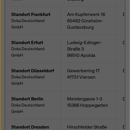
Standort Frankfurt
Am Kupferwerk 16
Deu
65462
Ginsheim-
Doka Deutschland
Gustavsburg
GmbH
Standort Erfurt
Ludwig-Edinger-
Deu
Straße 3
Doka Deutschland
99510
Apolda
GmbH
Standort Düsseldorf
Gewerbering 17
Deu
41751
Viersen
Doka Deutschland
GmbH
Standort Berlin
Meistergasse 1-3
Deu
15366
Hoppegarten
Doka Deutschland
GmbH
Standort Dresden
Hirschfelder Straße
Deu