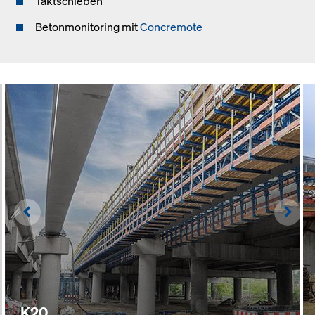
Taktschieben
Betonmonitoring mit
Concremote
Left
Righ
K20