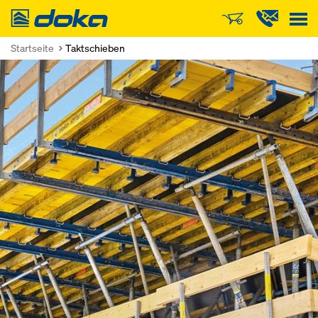
Doka
Startseite
Taktschieben