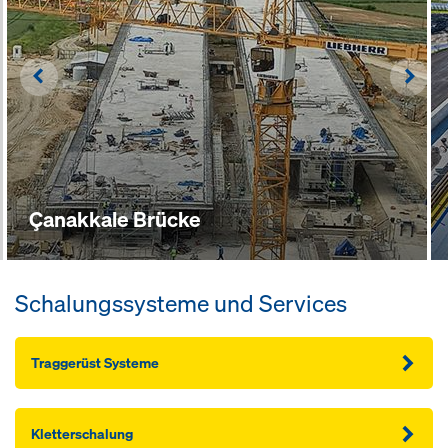
Left
Righ
Çanakkale Brücke
Schalungssysteme und Services
Traggerüst Systeme
Kletterschalung