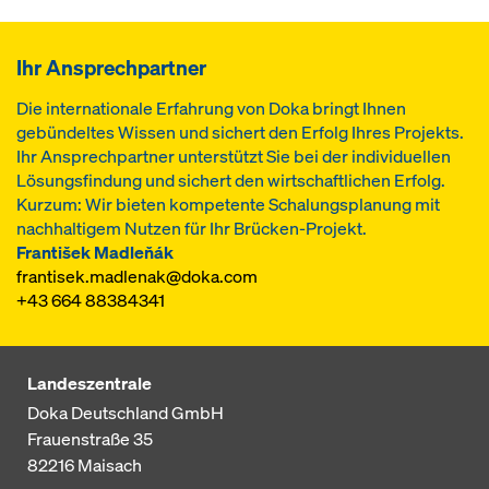
Ihr Ansprechpartner
Die internationale Erfahrung von Doka bringt Ihnen
gebündeltes Wissen und sichert den Erfolg Ihres Projekts.
Ihr Ansprechpartner unterstützt Sie bei der individuellen
Lösungsfindung und sichert den wirtschaftlichen Erfolg.
Kurzum: Wir bieten kompetente Schalungsplanung mit
nachhaltigem Nutzen für Ihr Brücken-Projekt.
František Madleňák
frantisek.madlenak@doka.com
+43 664 88384341
Landeszentrale
Doka Deutschland GmbH
Frauenstraße 35
82216
Maisach