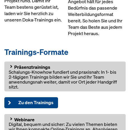
Projekt rund. Damit Ihr
Angebot hält für jedes
Team bestens gerüstet ist,
Bedürfnis das passende
laden wir Sie herzlich zu
Weiterbildungsformat
unseren Doka-Trainings ein.
bereit. So holen Sie und Ihr
Team das Beste aus jedem
Projekt heraus.
Trainings-Formate
Open
Präsenztrainings
Schalungs-Knowhow fundiert und praxisnah: In 1- bis
2-tägigen Trainings bilden wir Sie und Ihr Team
anwendungsnah weiter, damit vor Ort jeder Handgriff
sitzt.
Zu den Trainings
Open
Webinare
Digital, bequem und sicher: Zu vielen Themen bieten
wir Ihnen kompakte Online-Trainings an. Absolvieren