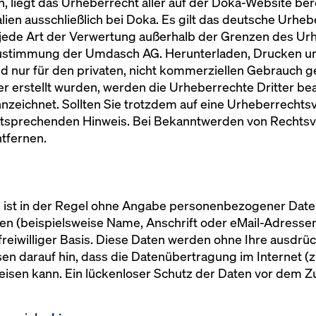
, liegt das Urheberrecht aller auf der Doka-Website be
ien ausschließlich bei Doka. Es gilt das deutsche Urhebe
 jede Art der Verwertung außerhalb der Grenzen des Ur
 Zustimmung der Umdasch AG. Herunterladen, Drucken u
d nur für den privaten, nicht kommerziellen Gebrauch ges
ber erstellt wurden, werden die Urheberrechte Dritter b
kennzeichnet. Sollten Sie trotzdem auf eine Urheberrech
entsprechenden Hinweis. Bei Bekanntwerden von Rechts
tfernen.
 ist in der Regel ohne Angabe personenbezogener Daten
n (beispielsweise Name, Anschrift oder eMail-Adressen
f freiwilliger Basis. Diese Daten werden ohne Ihre ausdr
sen darauf hin, dass die Datenübertragung im Internet (
eisen kann. Ein lückenloser Schutz der Daten vor dem Zugr