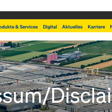
odukte & Services
Digital
Aktuelles
Karriere
ssum/Discla