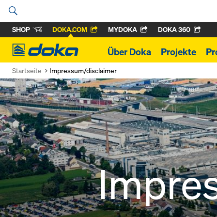
SHOP
DOKA.COM
MYDOKA
DOKA 360
Doka
Über Doka
Projekte
Pr
Startseite
Impressum/disclaimer
Impre