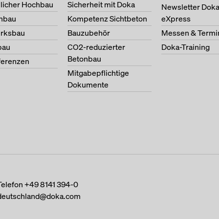
licher Hochbau
Sicherheit mit Doka
Newsletter Dok
nbau
Kompetenz Sichtbeton
eXpress
erksbau
Bauzubehör
Messen & Termi
bau
CO2-reduzierter
Doka-Training
Betonbau
ferenzen
Mitgabepflichtige
Dokumente
Telefon
+49 8141 394-0
deutschland@doka.com