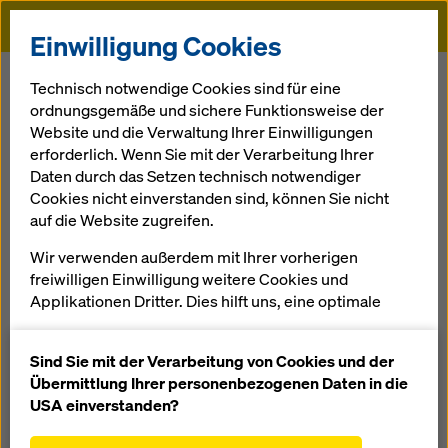
Doka
Einwilligung Cookies
Startseite
Über Doka
Doka Organisation
Technisch notwendige Cookies sind für eine
ordnungsgemäße und sichere Funktionsweise der
Weltweit vor Ort
Website und die Verwaltung Ihrer Einwilligungen
erforderlich. Wenn Sie mit der Verarbeitung Ihrer
Daten durch das Setzen technisch notwendiger
Die professionelle Beratung und Betreuung von Baufirmen
Cookies nicht einverstanden sind, können Sie nicht
„vor Ort“ ist eine Kernkompetenz von Doka. Mit 160
auf die Website zugreifen.
Vertriebs- und Logistikstandorten in mehr als 50 Ländern
verfügt Doka über ein leistungsstarkes Vertriebsnetz und
Wir verwenden außerdem mit Ihrer vorherigen
garantiert damit die rasche und professionelle
freiwilligen Einwilligung weitere Cookies und
Bereitstellung von Material und technischem Support -
Applikationen Dritter. Dies hilft uns, eine optimale
unabhängig von Größe und Komplexität Ihres
Performance unserer Website zu gewährleisten,
Bauvorhabens.
insbesondere
Sind Sie mit der Verarbeitung von Cookies und der
die Funktionalität unserer Website ständig zu
Übermittlung Ihrer personenbezogenen Daten in die
verbessern (Funktionale und Statistik Cookies),
USA einverstanden?
Executive Board
einen reibungslosen Einkauf bei der Nutzung des