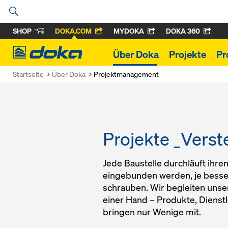
SHOP
DOKA.COM
MYDOKA
DOKA 360
Doka
Über Doka
Projekte
Pr
Startseite
Über Doka
Projektmanagement
Projekte _Verst
Jede Baustelle durchläuft ihre
eingebunden werden, je besser 
schrauben. Wir begleiten unse
einer Hand – Produkte, Dienst
bringen nur Wenige mit.