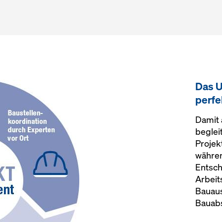
Das U
perf
Damit 
beglei
Proje
währen
Entsch
Arbeit
Bauau
Bauabs