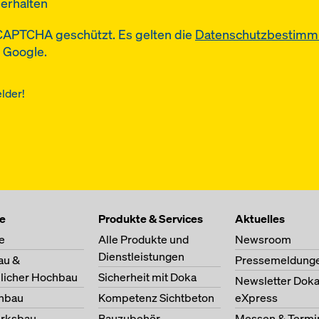
erhalten
eCAPTCHA geschützt. Es gelten die
Datenschutzbestim
 Google.
elder!
te
Produkte & Services
Aktuelles
e
Alle Produkte und
Newsroom
Dienstleistungen
au &
Pressemeldung
licher Hochbau
Sicherheit mit Doka
Newsletter Dok
nbau
Kompetenz Sichtbeton
eXpress
erksbau
Bauzubehör
Messen & Termi