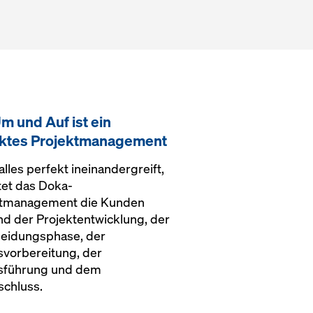
m und Auf ist ein
ektes Projektmanagement
alles perfekt ineinandergreift,
tet das Doka-
ktmanagement die Kunden
d der Projektentwicklung, der
eidungsphase, der
svorbereitung, der
sführung und dem
chluss.