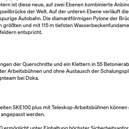
ern ist diese neue, auf zwei Ebenen kombinierte Anbin
seilbrücke der Welt. Auf der unteren Ebene verläuft die
sspurige Autobahn. Die diamantförmigen Pylone der Brü
m größten und mit 115 m tiefsten Wasserbeckenfundamen
eldern entspricht.
gen der Querschnitte und ein Klettern in 55 Betonierabs
er Arbeitsbühnen und ohne Austausch der Schalungspla
gnteam bei Doka.
nheiten SKE100 plus mit Teleskop-Arbeitsbühnen könne
l angepasst werden.
0 ermöglicht unter Einhaltung höchster Sicherheitsanfo