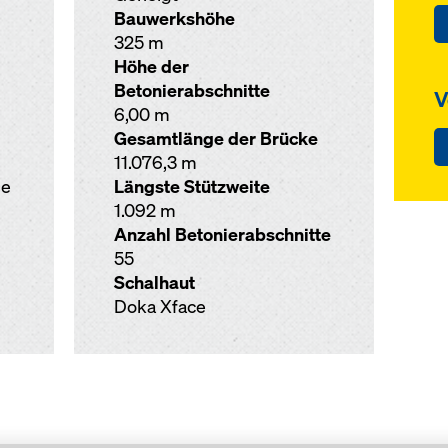
Bauwerkshöhe
325 m
Höhe der
Betonierabschnitte
V
6,00 m
Gesamtlänge der Brücke
11.076,3 m
ge
Längste Stützweite
1.092 m
Anzahl Betonierabschnitte
55
Schalhaut
Doka Xface