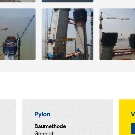
Open
Open
Pylon
V
Baumethode
Geneigt