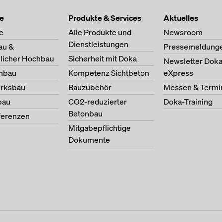
te
Produkte & Services
Aktuelles
e
Alle Produkte und
Newsroom
Dienstleistungen
au &
Pressemeldung
licher Hochbau
Sicherheit mit Doka
Newsletter Dok
nbau
Kompetenz Sichtbeton
eXpress
erksbau
Bauzubehör
Messen & Termi
bau
CO2-reduzierter
Doka-Training
Betonbau
ferenzen
Mitgabepflichtige
Dokumente