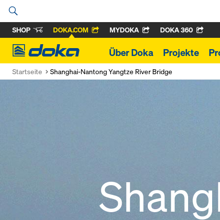
SHOP
DOKA.COM
MYDOKA
DOKA 360
Doka
Über Doka
Projekte
Pr
Startseite
Shanghai-Nantong Yangtze River Bridge
Shang