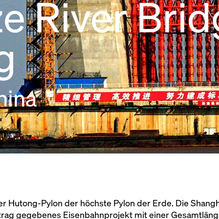
e River Brid
g
hina
der Hutong-Pylon der höchste Pylon der Erde. Die Shangh
ftrag gegebenes Eisenbahnprojekt mit einer Gesamtlänge