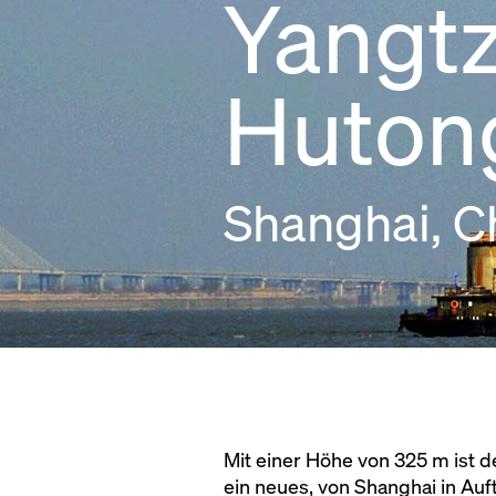
Yangtz
Huton
Shanghai, C
Mit einer Höhe von 325 m ist 
ein neues, von Shanghai in Au