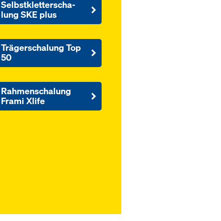
Selbst­k­let­ter­scha­
lung SKE plus
Trägerschalung Top
50
Rahmenschalung
Frami Xlife