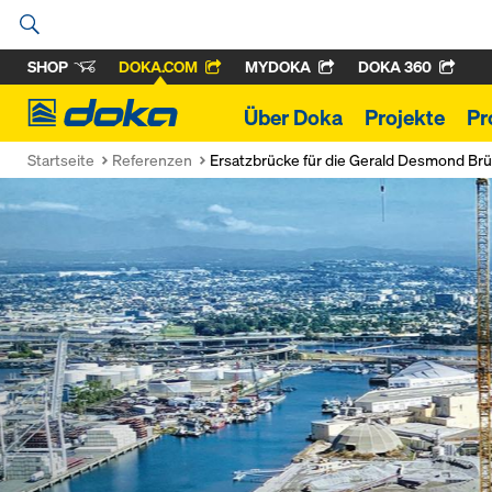
SHOP
DOKA.COM
MYDOKA
DOKA 360
Doka
Über Doka
Projekte
Pr
Startseite
Referenzen
Ersatzbrücke für die Gerald Desmond Br