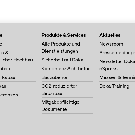
te
Produkte & Services
Aktuelles
e
Alle Produkte und
Newsroom
Dienstleistungen
au &
Pressemeldung
licher Hochbau
Sicherheit mit Doka
Newsletter Dok
nbau
Kompetenz Sichtbeton
eXpress
erksbau
Bauzubehör
Messen & Termi
bau
CO2-reduzierter
Doka-Training
Betonbau
ferenzen
Mitgabepflichtige
Dokumente