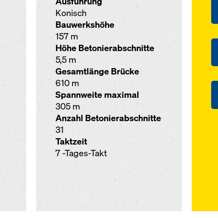
Ausführung
Konisch
Bauwerkshöhe
157 m
Höhe Betonierabschnitte
5,5 m
Gesamtlänge Brücke
610 m
Spannweite maximal
305 m
Anzahl Betonierabschnitte
31
Taktzeit
7 -Tages-Takt