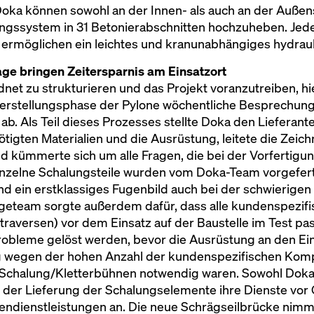
Doka können sowohl an der Innen- als auch an der Außen
gssystem in 31 Betonierabschnitten hochzuheben. Jeder
 ermöglichen ein leichtes und kranunabhängiges hydraul
e bringen Zeitersparnis am Einsatzort
t zu strukturieren und das Projekt voranzutreiben, hi
Herstellungsphase der Pylone wöchentliche Besprechun
ab. Als Teil dieses Prozesses stellte Doka den Lieferan
tigten Materialien und die Ausrüstung, leitete die Zeic
 kümmerte sich um alle Fragen, die bei der Vorfertigu
zelne Schalungsteile wurden vom Doka-Team vorgefertig
 ein erstklassiges Fugenbild auch bei der schwierigen
ageteam sorgte außerdem dafür, dass alle kundenspezif
raversen) vor dem Einsatz auf der Baustelle im Test
robleme gelöst werden, bevor die Ausrüstung an den Ein
g wegen der hohen Anzahl der kundenspezifischen Kompo
r Schalung/Kletterbühnen notwendig waren. Sowohl Doka
i der Lieferung der Schalungselemente ihre Dienste vor
dendienstleistungen an. Die neue Schrägseilbrücke nimmt