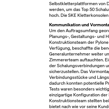
Selbstkletterplattformen von 
werden, um das Top 50 Schalun
hoch. Die SKE Kletterkonsolen
Kommunikation und Vormontag
Um den Auftragsumfang geordne
Planungs-, Gestaltungs- und 
Konstruktionsteam der Pylone 
Verfügung, beschaffte die benö
Generalunternehmer weiter und
Zimmererteam auftauchten. Ein
der Schalungsverbindungen und
sicherzustellen. Das Vormont
Verbindungsstücke und Längst
dadurch konnten potentielle P
Tests waren besonders wichti
einzigartige Konfiguration de
Konstruktionsteam stellten be
bietet nach wie vor seine Kun