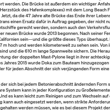
iert werden. Die Brücke ist außerdem ein wichtiger Anfa
as Herzstück des Hafenkomplexes) mit dem Long Beach
etzt, da die 47 Jahre alte Brücke das Ende ihrer Leben
rans einen Ersatz dafür in Auftrag gegeben, der nicht 
chiffe gerecht werden, sondern auch den Verkehrsflus
der neuen Brücke wurde 2013 begonnen. Nach seiner Fer
 Kalifornien sein—und die größte dieses Typs überhaupt.
57 m hoch und werden kilometerweit zu sehen sein. Von 
nd und die 610 m lange Spannweite sichern. Die Herau
tung der doppelten Mast-Pylone liegt in ihrer achteckig
s Jahres 2015 wurde Doka zum Bauteam hinzugezogen u
der für jeden Abschnitt der sich verjüngenden Form ei
der sich bei jedem Betonierabschnitt ändernden Form s
are System kann in jeder Konfiguration zu Großeleme
Und es kann leicht zum Reinigen und zum Wechseln auf
g kann auch eingesetzt werden, wenn strikte Anforderu
gehalten werden müssen, wie es bei diesem Projekt der 