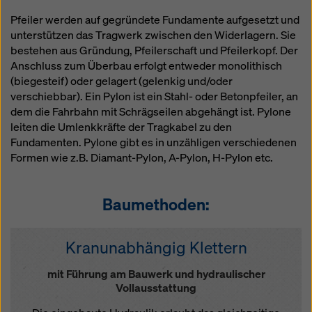
Überwachungszwecken unterliegen und dagegen
Pfeiler werden auf gegründete Fundamente aufgesetzt und
keine wirksamen Rechtsbehelfe zur Verfügung
unterstützen das Tragwerk zwischen den Widerlagern. Sie
stehen. Sie können alle einwilligungspflichtigen
bestehen aus Gründung, Pfeilerschaft und Pfeilerkopf. Der
Cookies ablehnen, indem Sie auf "Ablehnen" klicken
Anschluss zum Überbau erfolgt entweder monolithisch
oder Ihre
Cookie Einstellungen
anpassen, indem Sie
(biegesteif) oder gelagert (gelenkig und/oder
auf Cookie Einstellungen am Ende dieser Website
verschiebbar). Ein Pylon ist ein Stahl- oder Betonpfeiler, an
klicken und die entsprechenden Checkboxen
dem die Fahrbahn mit Schrägseilen abgehängt ist. Pylone
verwenden. Sie können Ihre Einwilligung jederzeit
leiten die Umlenkkräfte der Tragkabel zu den
grundlos mit Wirkung für die Zukunft widerrufen,
Fundamenten. Pylone gibt es in unzähligen verschiedenen
indem Sie zB auf
Cookie Einstellungen
am Ende
Formen wie z.B. Diamant-Pylon, A-Pylon, H-Pylon etc.
dieser Website klicken.
Weitere Informationen zu unseren Cookies finden Sie
in unserer Datenschutzerklärung
. Wir bieten Ihnen
Baumethoden:
auch die Möglichkeit, Ihre Cookies auszuwählen
(Erweiterte Cookie-Einstellungen).
Kranunabhängig Klettern
mit Führung am Bauwerk und hydraulischer
Vollausstattung