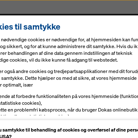
ies til samtykke
orskalling og service
Digitale løsninger
Aktuelt
 nødvendige cookies er nødvendige for, at hjemmesiden kan fu
og sikkert, og for at kunne administrere dit samtykke. Hvis du i
rer behandlingen af dine data gennem indstillingen af teknisk
ige cookies, vil du ikke kunne få adgang til webstedet.
er også andre cookies og tredjepartsapplikationer med dit foru
ige samtykke. Dette hjælper os med at sikre, at vores hjemmeside
r optimalt, især
ev
ende at forbedre funktionaliteten på vores hjemmeside (funktio
statistiske cookies),
d dig vores
lette en problemfri købsproces, når du bruger Dokas onlinebutik
nktionelle og statistiske cookies),
give dig som bruger passende reklamer på visse platforme
u samtykke til behandling af cookies og overførsel af dine pers
rkedsføringscookies).
l USA?