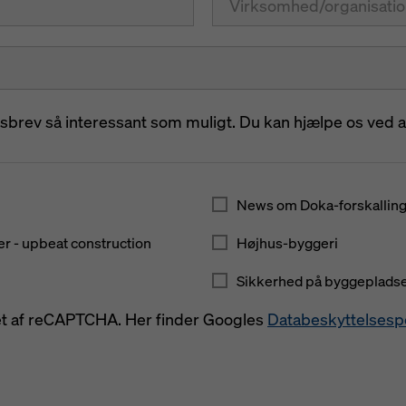
rev så interessant som muligt. Du kan hjælpe os ved at 
News om Doka-forskallin
r - upbeat construction
Højhus-byggeri
Sikkerhed på byggeplads
t af reCAPTCHA. Her finder Googles
Databeskyttelsespo