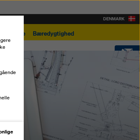
DENMARK
Karriere
Bæredygtighed
ngere
kke
KONTAKT
dgående
DOWNLOADS
nelle
SOFTWARE
SHOP
onlige