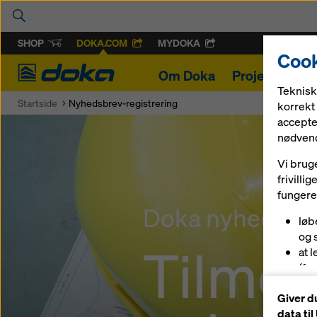
SHOP
DOKA.COM
MYDOKA
Cook
Doka
Om Doka
Projekter
F
Teknisk
Startside
Nyhedsbrev-registrering
korrekt 
accepte
nødvend
Vi brug
frivill
fungere
Doka nyhedsbr
løb
og 
Tilmel
at 
(fu
at 
Giver d
(ma
data ti