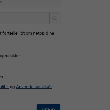
fortælle lidt om netop dine
gsprodukter
en
litik
og
Anvendelsesvilkår