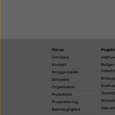
Om os
Projekt
Om Doka
Højhus
Kontakt
Boliger
industr
Beliggenheder
Brobyg
Milepæle
Kraftv
Organisation
Tunnel
Produktion
Minedri
Projektstyring
Alle re
Bæredygtighed