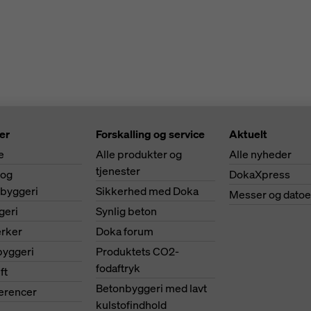
er
Forskalling og service
Aktuelt
e
Alle produkter og
Alle nyheder
tjenester
 og
DokaXpress
ibyggeri
Sikkerhed med Doka
Messer og datoe
geri
Synlig beton
ærker
Doka forum
byggeri
Produktets CO2-
fodaftryk
ft
Betonbyggeri med lavt
ferencer
kulstofindhold