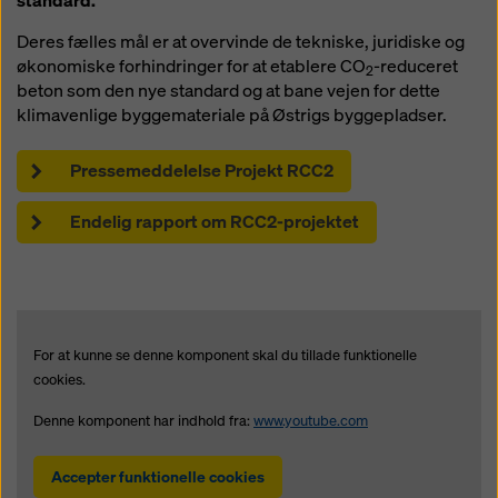
standard.
Deres fælles mål er at overvinde de tekniske, juridiske og
økonomiske forhindringer for at etablere CO
-reduceret
2
beton som den nye standard og at bane vejen for dette
klimavenlige byggemateriale på Østrigs byggepladser.
Pressemeddelelse Projekt RCC2
Endelig rapport om RCC2-projektet
For at kunne se denne komponent skal du tillade funktionelle
cookies.
Denne komponent har indhold fra:
www.youtube.com
Accepter funktionelle cookies