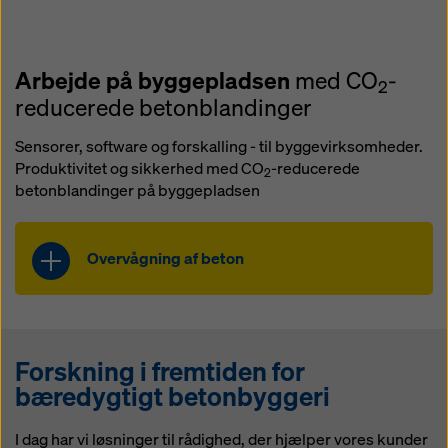
2
rådgivning og laboratorietjenester
effektivt er indsigt i betonblandingens
sigter mod at reducere energiforbruget
styrkeudvikling i opstartsphasen
i betonforarbejdning. Realiser
afgørende. Bestem og optimer
Arbejde på byggepladsen
potentialet ved at optimere
med CO
-
2
trykstyrken med vores Concrete
betonblandinger og processer.
reducerede betonblandinger
Calibration Solution.
Sensorer, software og forskalling - til byggevirksomheder.
Få mere at vide om
Concremote
Produktivitet og sikkerhed med CO
-reducerede
2
betonblandinger på byggepladsen
Overvågning af beton
CO
-reduceret beton er længere tid
2
om at hærde, især ved lave
temperaturer. Derfor er det desto
Forskning i fremtiden for
vigtigere at få realtidsindsigt i
bæredygtigt betonbyggeri
betonkonstruktionens styrkeudvikling
i opstartsphasen. Vores
betonovervågningsløsning
I dag har vi løsninger til rådighed, der hjælper vores kunder