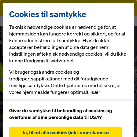
Doka
Cookies til samtykke
Startside
Betonbyggeri med lavt kulstofindhold
Teknisk nødvendige cookies er nødvendige for, at
hjemmesiden kan fungere korrekt og sikkert, og for at
kunne administrere dit samtykke. Hvis du ikke
accepterer behandlingen af dine data gennem
indstillingen af teknisk nødvendige cookies, vil du ikke
kunne få adgang til webstedet.
Vi bruger også andre cookies og
tredjepartsapplikationer med dit forudgående
frivillige samtykke. Dette hjælper os med at sikre, at
vores hjemmeside fungerer optimalt, især
løbende at forbedre funktionaliteten på vores
Beton med lavt
hjemmeside (funktionelle og statistiske cookies),
Giver du samtykke til behandling af cookies og
at lette en problemfri købsproces, når du bruger
overførsel af dine personlige data til USA?
kulstofindhold i
Dokas onlinebutik (funktionelle og statistiske
cookies),
Ja, tillad alle cookies (inkl. amerikanske