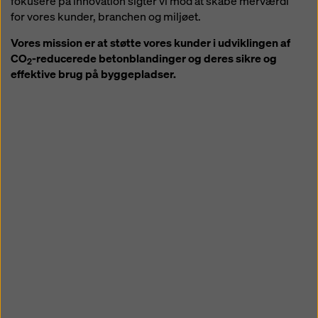
fokusere på innovation sigter vi mod at skabe merværdi
for vores kunder, branchen og miljøet.
Vores mission er at støtte vores kunder i udviklingen af
CO
-reducerede betonblandinger og deres sikre og
2
effektive brug på byggepladser.