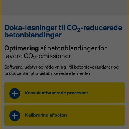
Doka-løsninger til CO
-reducerede
2
betonblandinger
Optimering
af betonblandinger for
lavere CO
-emissioner
2
Software, udstyr og rådgivning - til betonleverandører og
producenter af præfabrikerede elementer
Konsulentbaserede processer.
Få individuel rådgivning fra vores
eksperter om, hvordan du reducerer
Kalibrering af beton
CO
-udledningen i dine
2
betonbyggeprojekter. Skræddersyet
For at bruge CO
-reduceret beton