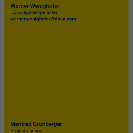
Werner Wenighofer
Doka digitale tjenester
werner.wenighofer@doka.com
Manfred Grünberger
Projectmanager