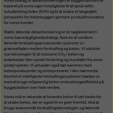
Vores bidrag til dekarboniseringen af byggebranchen er
ved lave temperaturer. Som følge heraf
baseret på vores egen forpligtelse til at opnå netto-
skal forskallingsmaterialet forblive på
nuludledning inden 2040 og til at skabe et langsigtet
byggepladsen i længere tid, hvilket
perspektiv for betonbyggeri gennem produktinnovation
øger omkostningerne og
for vores kunder.
ressourceforbruget for byggefirmaet.
Stabil, løbende dekarbonisering er et nøgleelement i
vores bæredygtighedsstrategi. Som en af verdens
førende forskallingsproducenter opererer vi i
grænsefladen mellem forskalling og beton. Vi udvikler
nye teknologier til at reducere CO
i beton og
2
indarbejder den nyeste forskning og resultater fra vores
pilotprojekter. Vi arbejder også tæt sammen med
betonproducenter og entreprenører. I den nærmeste
fremtid vil intelligente forskallingssystemer hjælpe os
med at bruge miljøvenlig beton omkostningseffektivt på
byggepladser over hele verden.
Vores mål er løbende at forandre beton til det bedre for
at skabe beton, der er egnet til en grøn fremtid. Ved at
bruge avancerede forskallingsteknologier og løbende