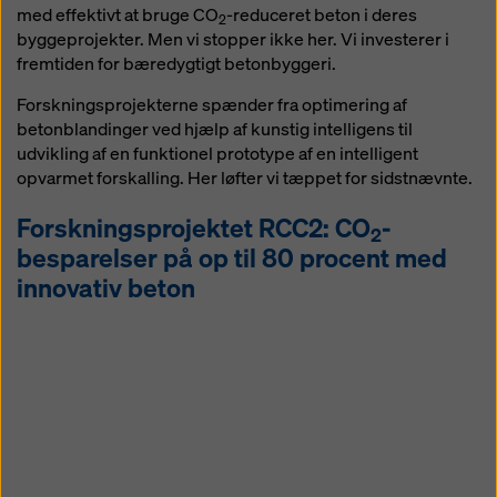
Concremote måler betonens
med effektivt at bruge CO
-reduceret beton i deres
2
trykstyrke på byggepladsen eller på
byggeprojekter. Men vi stopper ikke her. Vi investerer i
betonfabrikken. På den måde kan CO
-
fremtiden for bæredygtigt betonbyggeri.
2
reduceret beton håndteres effektivt og
Forskningsprojekterne spænder fra optimering af
økonomisk.
betonblandinger ved hjælp af kunstig intelligens til
udvikling af en funktionel prototype af en intelligent
opvarmet forskalling. Her løfter vi tæppet for sidstnævnte.
Forskningsprojektet RCC2: CO
-
2
besparelser på op til 80 procent med
innovativ beton