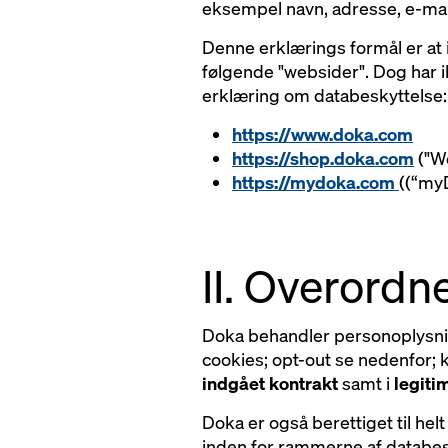
eksempel navn, adresse, e-mai
Denne erklærings formål er at
følgende "websider". Dog har ik
erklæring om databeskyttelse:
https://www.doka.com
https://shop.doka.com
("W
https://mydoka.com
((“my
II. Overordn
Doka behandler personoplysni
cookies; opt-out se nedenfor; k
indgået kontrakt
samt i
legiti
Doka er også berettiget til hel
inden for rammerne af databe