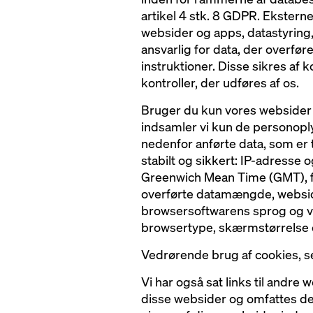
artikel 4 stk. 8 GDPR. Ekster
websider og apps, datastyring,
ansvarlig for data, der overfør
instruktioner. Disse sikres af
kontroller, der udføres af os.
Bruger du kun vores websider f
indsamler vi kun de personopl
nedenfor anførte data, som er 
stabilt og sikkert: IP-adresse o
Greenwich Mean Time (GMT), f
overførte datamængde, websid
browsersoftwarens sprog og ver
browsertype, skærmstørrelse 
Vedrørende brug af cookies, s
Vi har også sat links til andre 
disse websider og omfattes de