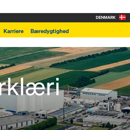
DENMARK
Karriere
Bæredygtighed
rklæri