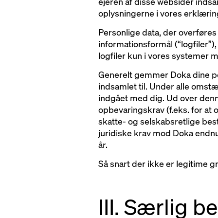
ejeren af disse websider indsa
oplysningerne i vores erklæri
Personlige data, der overføres
informationsformål (“logfiler
logfiler kun i vores systemer
Generelt gemmer Doka dine per
indsamlet til. Under alle omst
indgået med dig. Ud over denn
opbevaringskrav (f.eks. for a
skatte- og selskabsretlige be
juridiske krav mod Doka endnu 
år.
Så snart der ikke er legitime g
III. Særlig 