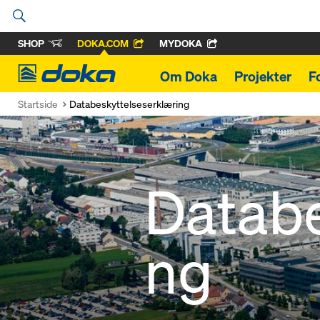
SHOP
DOKA.COM
MYDOKA
Doka
Om Doka
Projekter
F
Startside
Databeskyttelseserklæring
Databe
ng