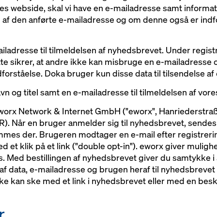
s webside, skal vi have en e-mailadresse samt informat
n af den anførte e-mailadresse og om denne også er ind
ailadresse til tilmeldelsen af nyhedsbrevet. Under reg
tte sikrer, at andre ikke kan misbruge en e-mailadresse 
rståelse. Doka bruger kun disse data til tilsendelse af
avn og titel samt en e-mailadresse til tilmeldelsen af vor
eworx Network & Internet GmbH ("eworx", Hanriederstra
R). Når en bruger anmelder sig til nyhedsbrevet, sendes 
mmes der. Brugeren modtager en e-mail efter registrerin
 et klik på et link ("double opt-in"). eworx giver muligh
 Med bestillingen af nyhedsbrevet giver du samtykke i 
af data, e-mailadresse og brugen heraf til nyhedsbrevet 
ke kan ske med et link i nyhedsbrevet eller med en besk
r