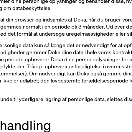
mler dine personlige oplysninger og behandler disse, hv
ng om databeskyttelse.
 af din browser og indsamles af Doka, når du bruger vore
”), gemmes normalt i en periode på 3 måneder. Ud over 
 med det formål at undersøge uregelmæssigheder eller 
sonlige data kun så længe det er nødvendigt for at opfy
ændigheder gemmer Doka dine data i hele vores kontrakt-
e periode opbevarer Doka dine personoplysninger for at
t opfylde den 7-årige opbevaringsforpligtelse i overen
stemmelser). Om nødvendigt kan Doka også gemme dine 
ikke er udløbet; den lovbestemte forældelsesperiode for
runde til yderligere lagring af personlige data, slettes di
behandling