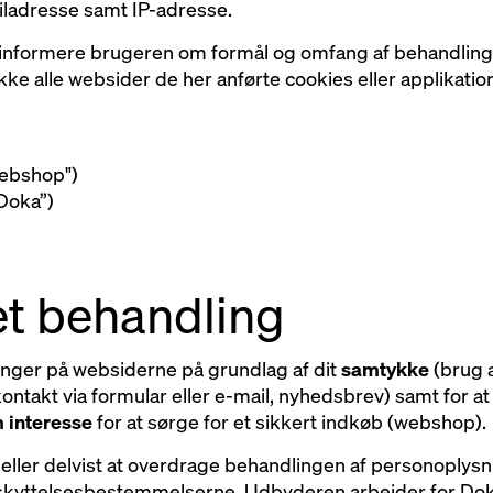
ladresse samt IP-adresse.
 informere brugeren om formål og omfang af behandling
ke alle websider de her anførte cookies eller applikation
ebshop")
Doka”)
et behandling
nger på websiderne på grundlag af dit
samtykke
(brug a
ontakt via formular eller e-mail, nyhedsbrev) samt for a
m interesse
for at sørge for et sikkert indkøb (webshop).
t eller delvist at overdrage behandlingen af personoplys
skyttelsesbestemmelserne. Udbyderen arbejder for Dok