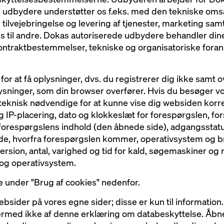
ne udbydere understøtter os f.eks. med den tekniske oms
 tilvejebringelse og levering af tjenester, marketing sa
es til andre. Dokas autoriserede udbydere behandler dine
 kontraktbestemmelser, tekniske og organisatoriske fora
or at få oplysninger, dvs. du registrerer dig ikke samt o
ysninger, som din browser overfører. Hvis du besøger vo
teknisk nødvendige for at kunne vise dig websiden korre
g IP-placering, dato og klokkeslæt for forespørgslen, forsk
orespørgslens indhold (den åbnede side), adgangssta
e, hvorfra forespørgslen kommer, operativsystem og b
sion, antal, varighed og tid for kald, søgemaskiner og 
og operativsystem.
e under "Brug af cookies" nedenfor.
websider på vores egne sider; disse er kun til information
rmed ikke af denne erklæring om databeskyttelse. Åbner 