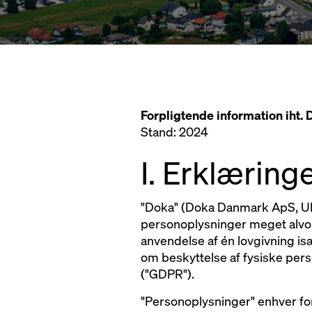
Forpligtende information iht
Stand: 2024
I. Erklærin
"Doka" (Doka Danmark ApS, Ull
personoplysninger meget alvor
anvendelse af én lovgivning is
om beskyttelse af fysiske per
("GDPR").
"Personoplysninger" enhver form