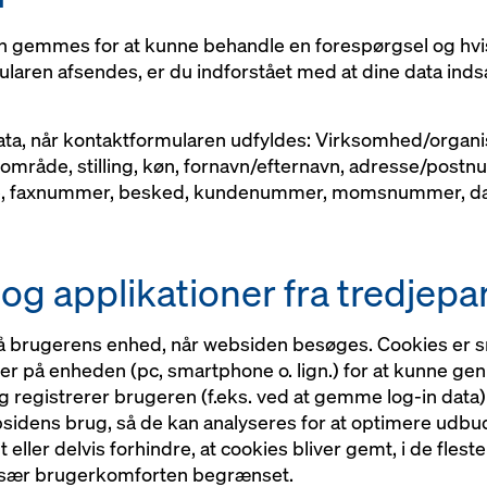
n gemmes for at kunne behandle en forespørgsel og hvis 
laren afsendes, er du indforstået med at dine data ind
ta, når kontaktformularen udfyldes: Virksomhed/organi
område, stilling, køn, fornavn/efternavn, adresse/postn
e, faxnummer, besked, kundenummer, momsnummer, dato
og applikationer fra tredjepa
brugerens enhed, når websiden besøges. Cookies er små 
r på enheden (pc, smartphone o. lign.) for at kunne g
registrerer brugeren (f.eks. ved at gemme log-in data) 
sidens brug, så de kan analyseres for at optimere udbu
eller delvis forhindre, at cookies bliver gemt, i de fleste
 især brugerkomforten begrænset.