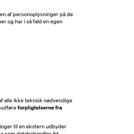
en af personoplysninger på de
er og har i så fald en egen
f alle ikke teknisk nødvendige
t udføre
forpligtelserne fra
ninger til en ekstern udbyder
a som databehandler iht.