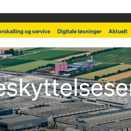
orskalling og service
Digitale løsninger
Aktuelt
skyttelsese