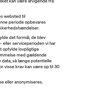
ilket kan være afvigende fra
s websted til
denne periode opbevares
sikkerhedshændelser.
lde det formål, de blev
 eller serviceperioden vi har
 opfylde lovpligtige
sstemmelse med gældende
data, så længe potentielle
 visse krav kan være op til 30
sse eller anonymiseres.